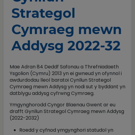
Strategol
Cymraeg mewn
Addysg 2022-32
Mae Adran 84 Deddf Safonau a Threfniadaeth
Ysgolion (Cymru) 2013 yn ei gwneud yn ofynnol i
awdurdodau lleol baratoi Cynllun Strategol
Cymraeg mewn Addysg yn nodi sut y byddant yn
datblygu addysg cyfrwng Cymraeg.
Ymgynghorodd Cyngor Blaenau Gwent ar eu
drafft Gynllun Strategol Cymraeg mewn Addysg
(2022-2032)
Roedd y cyfnod ymgynghori statudol yn