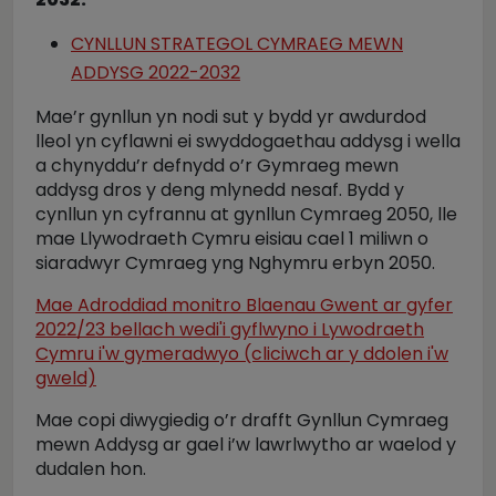
CYNLLUN STRATEGOL CYMRAEG MEWN
ADDYSG 2022-2032
Mae’r gynllun yn nodi sut y bydd yr awdurdod
lleol yn cyflawni ei swyddogaethau addysg i wella
a chynyddu’r defnydd o’r Gymraeg mewn
addysg dros y deng mlynedd nesaf. Bydd y
cynllun yn cyfrannu at gynllun Cymraeg 2050, lle
mae Llywodraeth Cymru eisiau cael 1 miliwn o
siaradwyr Cymraeg yng Nghymru erbyn 2050.
Mae Adroddiad monitro Blaenau Gwent ar gyfer
2022/23 bellach wedi'i gyflwyno i Lywodraeth
Cymru i'w gymeradwyo (cliciwch ar y ddolen i'w
gweld)
Mae copi diwygiedig o’r drafft Gynllun Cymraeg
mewn Addysg ar gael i’w lawrlwytho ar waelod y
dudalen hon.