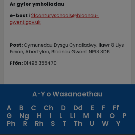
Ar gyfer ymholiadau
e-bost
i
21centuryschools@blaenau-
gwent.gov.uk
Post:
Cymunedau Dysgu Cynaliadwy, llawr 8 Llys
Einion, Abertyleri, Blaenau Gwent NP13 3DB
Ffôn:
01495 355470
A-Y o Wasanaethau
A
B
C
Ch
D
Dd
E
F
Ff
G
Ng
H
I
L
Ll
M
N
O
P
Ph
R
Rh
S
T
Th
U
W
Y