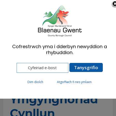
Cymraeg
English
Cofrestrwch yma i dderbyn newyddion a
rhybuddion.
Hafan
Cyngor
Polisïau, Strategaethau a Chynlluniau
Cynllun Strategol Cymraeg mewn Addysg
2022-32
Dim diolch
Atgoffwch fi nes ymlaen
Ymgynghoriad
Cynllun