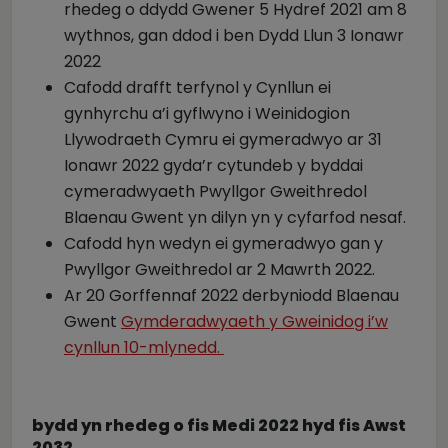
rhedeg o ddydd Gwener 5 Hydref 2021 am 8
wythnos, gan ddod i ben Dydd Llun 3 Ionawr
2022
Cafodd drafft terfynol y Cynllun ei
gynhyrchu a’i gyflwyno i Weinidogion
Llywodraeth Cymru ei gymeradwyo ar 31
Ionawr 2022 gyda’r cytundeb y byddai
cymeradwyaeth Pwyllgor Gweithredol
Blaenau Gwent yn dilyn yn y cyfarfod nesaf.
Cafodd hyn wedyn ei gymeradwyo gan y
Pwyllgor Gweithredol ar 2 Mawrth 2022.
Ar 20 Gorffennaf 2022 derbyniodd Blaenau
Gwent
Gymderadwyaeth y Gweinidog i’w
cynllun 10-mlynedd.
bydd yn rhedeg o fis Medi 2022 hyd fis Awst
2032.