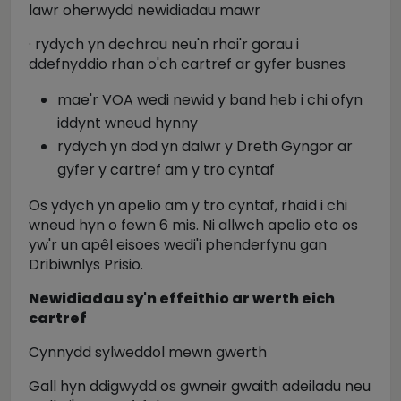
lawr oherwydd newidiadau mawr
· rydych yn dechrau neu'n rhoi'r gorau i
ddefnyddio rhan o'ch cartref ar gyfer busnes
mae'r VOA wedi newid y band heb i chi ofyn
iddynt wneud hynny
rydych yn dod yn dalwr y Dreth Gyngor ar
gyfer y cartref am y tro cyntaf
Os ydych yn apelio am y tro cyntaf, rhaid i chi
wneud hyn o fewn 6 mis. Ni allwch apelio eto os
yw'r un apêl eisoes wedi'i phenderfynu gan
Dribiwnlys Prisio.
Newidiadau sy'n effeithio ar werth eich
cartref
Cynnydd sylweddol mewn gwerth
Gall hyn ddigwydd os gwneir gwaith adeiladu neu