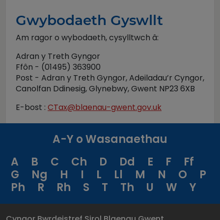
Gwybodaeth Gyswllt
Am ragor o wybodaeth, cysylltwch â:
Adran y Treth Gyngor
Ffôn - (01495) 363900
Post - Adran y Treth Gyngor, Adeiladau’r Cyngor,
Canolfan Ddinesig, Glynebwy, Gwent NP23 6XB
E-bost :
CTax@blaenau-gwent.gov.uk
A-Y o Wasanaethau
A
B
C
Ch
D
Dd
E
F
Ff
G
Ng
H
I
L
Ll
M
N
O
P
Ph
R
Rh
S
T
Th
U
W
Y
Cyngor Bwrdeistref Sirol Blaenau Gwent