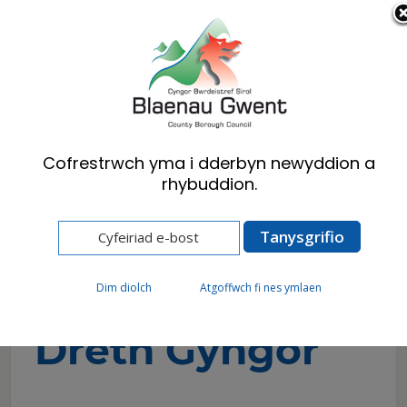
Cymraeg
English
Cofrestrwch yma i dderbyn newyddion a
rhybuddion.
Hafan
Preswylwyr
Treth Cyngor
Bandiau Prisio’r Dreth Gyngor
Bandiau Prisio’r
Dim diolch
Atgoffwch fi nes ymlaen
Dreth Gyngor