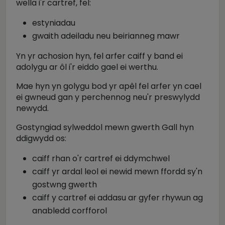
wella i'r cartref, fel:
estyniadau
gwaith adeiladu neu beirianneg mawr
Yn yr achosion hyn, fel arfer caiff y band ei
adolygu ar ôl i'r eiddo gael ei werthu.
Mae hyn yn golygu bod yr apêl fel arfer yn cael
ei gwneud gan y perchennog neu'r preswylydd
newydd.
Gostyngiad sylweddol mewn gwerth Gall hyn
ddigwydd os:
caiff rhan o'r cartref ei ddymchwel
caiff yr ardal leol ei newid mewn ffordd sy'n
gostwng gwerth
caiff y cartref ei addasu ar gyfer rhywun ag
anabledd corfforol