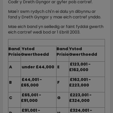
Codir y Dreth Gyngor ar gyfer pob cartref.
Mae'r swm rydych chi'n ei dalu yn dibynnu ar
fand y Dreth Gyngor y mae eich cartref ynddo.
Mae eich band yn seiliedig ar faint fyddai gwerth
eich cartref wedi bod ar 1 Ebrill 2003.
Band
Ystod
Band
Ystod
Prisio
Gwerthoedd
Prisio
Gwerthoedd
£123,001 -
A
under £44,000
E
£162,000
£44,001 -
£162,001 -
B
F
£65,000
£223,000
£65,001 -
£223,001 -
C
G
£91,000
£324,000
£91,001 -
£324,001 -