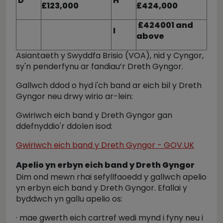
D
H
£123,000
£424,000
£424001 and
I
above
Asiantaeth y Swyddfa Brisio (VOA), nid y Cyngor,
sy'n penderfynu ar fandiau’r Dreth Gyngor.
Gallwch ddod o hyd i'ch band ar eich bil y Dreth
Gyngor neu drwy wirio ar-lein:
Gwiriwch eich band y Dreth Gyngor gan
ddefnyddio'r ddolen isod:
Gwiriwch eich band y Dreth Gyngor - GOV.UK
Apelio yn erbyn eich band y Dreth Gyngor
Dim ond mewn rhai sefyllfaoedd y gallwch apelio
yn erbyn eich band y Dreth Gyngor. Efallai y
byddwch yn gallu apelio os:
· mae gwerth eich cartref wedi mynd i fyny neu i