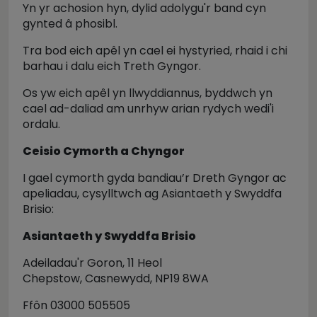
Yn yr achosion hyn, dylid adolygu'r band cyn
gynted â phosibl.
Tra bod eich apêl yn cael ei hystyried, rhaid i chi
barhau i dalu eich Treth Gyngor.
Os yw eich apêl yn llwyddiannus, byddwch yn
cael ad-daliad am unrhyw arian rydych wedi'i
ordalu.
Ceisio Cymorth a Chyngor
I gael cymorth gyda bandiau’r Dreth Gyngor ac
apeliadau, cysylltwch ag Asiantaeth y Swyddfa
Brisio:
Asiantaeth y Swyddfa Brisio
Adeiladau'r Goron, 11 Heol
Chepstow, Casnewydd, NP19 8WA
Ffôn 03000 505505