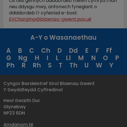
Os oes gennych ddiddordeb mewn cymryd rhan
neu ddysgu mwy, anfonwch fynegiant o
ddiddordeb i'r cyfeiriad e-bost:
EVCharging@blaenau-gwent.gov.uk
A-Y o Wasanaethau
A
B
C
Ch
D
Dd
E
F
Ff
G
Ng
H
I
L
Ll
M
N
O
P
Ph
R
Rh
S
T
Th
U
W
Y
Cyngor Bwrdeistref Sirol Blaenau Gwent
Y Swyddfeydd Cyffredinol
Heol Gwaith Dur
Glynebwy
NP23 6DN
Amdanom Ni