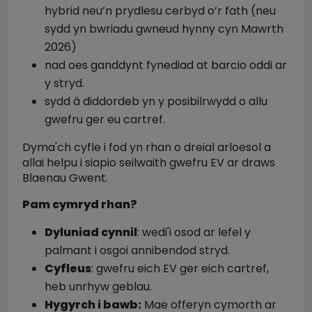
hybrid neu’n prydlesu cerbyd o’r fath (neu
sydd yn bwriadu gwneud hynny cyn Mawrth
2026)
nad oes ganddynt fynediad at barcio oddi ar
y stryd.
sydd â diddordeb yn y posibilrwydd o allu
gwefru ger eu cartref.
Dyma'ch cyfle i fod yn rhan o dreial arloesol a
allai helpu i siapio seilwaith gwefru EV ar draws
Blaenau Gwent.
Pam cymryd rhan?
Dyluniad cynnil
: wedi'i osod ar lefel y
palmant i osgoi annibendod stryd.
Cyfleus
: gwefru eich EV ger eich cartref,
heb unrhyw geblau.
Hygyrch i bawb:
Mae offeryn cymorth ar