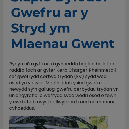
Gwefru ar y
Stryd ym
Mlaenau Gwent
Rydyn ni’n gyffrous i gyhoeddi rhaglen beilot ar
raddfa fach ar gyfer Kerb Charger Rheinmetall,
sef gwefrydd cerbyd trydan (EV) sydd wedi’i
osod yn y cwrb. Mae’n ddatrysiad gwefru
newydd sy’n galluogi gwefru cerbydau trydan yn
uniongyrchol o wefrydd sydd wedi’i osod o fewn
y cwrb, heb rwystro llwybrau troed na mannau
cyhoeddus.