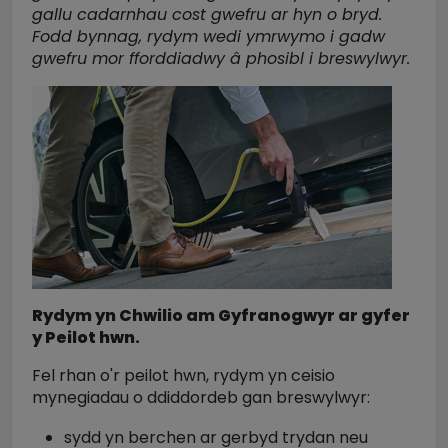
gallu cadarnhau cost gwefru ar hyn o bryd.
Fodd bynnag, rydym wedi ymrwymo i gadw
gwefru mor fforddiadwy â phosibl i breswylwyr.
Rydym yn Chwilio am Gyfranogwyr ar gyfer
y Peilot hwn.
Fel rhan o'r peilot hwn, rydym yn ceisio
mynegiadau o ddiddordeb gan breswylwyr:
sydd yn berchen ar gerbyd trydan neu