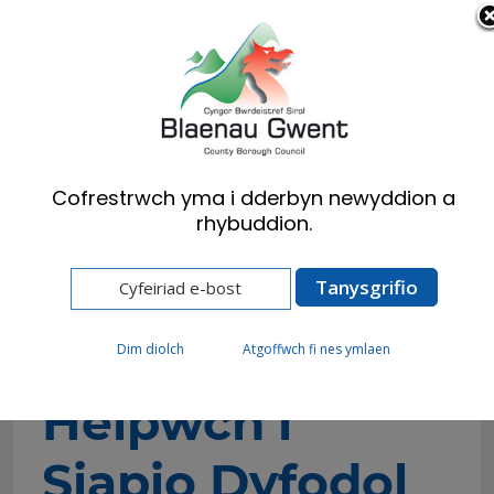
Cymraeg
English
Cofrestrwch yma i dderbyn newyddion a
rhybuddion.
Hafan
Preswylwyr
Mannau Gwefru Cerbydau Trydan
Helpwch i Siapio Dyfodol Gwefru ar y Stryd ym
Mlaenau Gwent
Dim diolch
Atgoffwch fi nes ymlaen
Helpwch i
Siapio Dyfodol