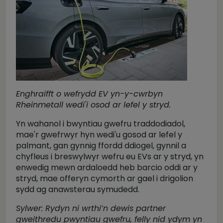
Enghraifft o wefrydd EV yn-y-cwrbyn
Rheinmetall wedi'i osod ar lefel y stryd.
Yn wahanol i bwyntiau gwefru traddodiadol,
mae'r gwefrwyr hyn wedi'u gosod ar lefel y
palmant, gan gynnig ffordd ddiogel, gynnil a
chyfleus i breswylwyr wefru eu EVs ar y stryd, yn
enwedig mewn ardaloedd heb barcio oddi ar y
stryd, mae offeryn cymorth ar gael i drigolion
sydd ag anawsterau symudedd.
Sylwer:
Rydyn ni wrthi’n dewis partner
gweithredu pwyntiau gwefru, felly nid ydym yn