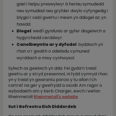
gael i helpu preswylwyr â heriau symudedd
neu symudiad neu gryfder dwylo cyfyngedig i
blygio'r cebl gwefru i mewn yn ddiogel ac yn
hawdd.
Diogel
: wedi'i gynllunio ar gyfer diogelwch a
hygyrchedd cerddwyr.
Canolbwyntio ar y dyfodol
: byddwch yn
rhan o’r gwaith o adeiladu cymuned
wyrddach a mwy cynhwysol.
Sylwch os gwelwch yn dda: Fel gyda’n treial
gwefru ar y stryd presennol, ni fydd cymryd rhan
yn y treial yn gwarantu parcio y tu allan i’ch
cartref na ger y gwefrydd a osodir.Am ragor o
wybodaeth am y Kerb Charger, ewch i wefan
Rheinmetall
Rheinmetall's website
Sut i Gofrestru Eich Diddordeb