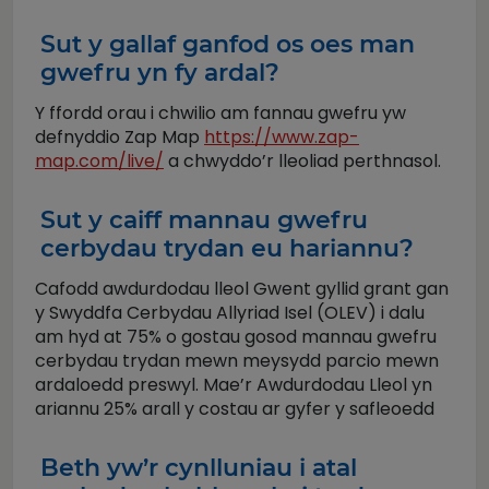
Sut y gallaf ganfod os oes man
gwefru yn fy ardal?
Y ffordd orau i chwilio am fannau gwefru yw
defnyddio Zap Map
https://www.zap-
map.com/live/
a chwyddo’r lleoliad perthnasol.
Sut y caiff mannau gwefru
cerbydau trydan eu hariannu?
Cafodd awdurdodau lleol Gwent gyllid grant gan
y Swyddfa Cerbydau Allyriad Isel (OLEV) i dalu
am hyd at 75% o gostau gosod mannau gwefru
cerbydau trydan mewn meysydd parcio mewn
ardaloedd preswyl. Mae’r Awdurdodau Lleol yn
ariannu 25% arall y costau ar gyfer y safleoedd
Beth yw’r cynlluniau i atal