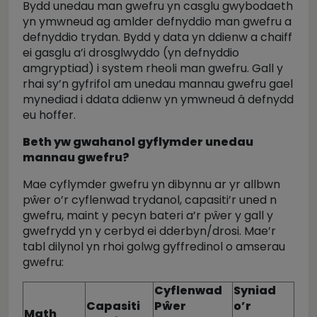
Bydd unedau man gwefru yn casglu gwybodaeth
yn ymwneud ag amlder defnyddio man gwefru a
defnyddio trydan. Bydd y data yn ddienw a chaiff
ei gasglu a’i drosglwyddo (yn defnyddio
amgryptiad) i system rheoli man gwefru. Gall y
rhai sy’n gyfrifol am unedau mannau gwefru gael
mynediad i ddata ddienw yn ymwneud â defnydd
eu hoffer.
Beth yw gwahanol gyflymder unedau
mannau gwefru?
Mae cyflymder gwefru yn dibynnu ar yr allbwn
pŵer o’r cyflenwad trydanol, capasiti’r uned n
gwefru, maint y pecyn bateri a’r pŵer y gall y
gwefrydd yn y cerbyd ei dderbyn/drosi. Mae’r
tabl dilynol yn rhoi golwg gyffredinol o amserau
gwefru:
Cyflenwad
Syniad
Capasiti
Pŵer
o’r
Math