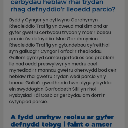
cerbydau heblaw rhai trydan
rhag defnyddio’r lleoedd parcio?
Bydd y Cyngor yn cyflwyno Gorchymyn
Rheoleiddio Traffig yn dweud mai dim ond ar
gyfer gwefru cerbydau trydan y mae’r baeau
parcio i’w defnyddio. Mae Gorchmynion
Rheoleiddio Traffig yn gytundebau cyfreithiol
sy’n galluogi’r Cyngor i orfodi’r rheoliadau.
Gallem gymryd camau gorfodi os oes problem
lle nad oedd preswylwyr yn medru cael
mynediad i’r mannau gwefru oherwydd bod ceir
heblaw rhai gwefru trydan wedi parcio yn y
baeau. Gallai’r gweithredu hwn olygu y byddai
ein swyddogion Gorfodaeth Sifil yn rhoi
Hysbysiad Tâl Cosb ar gerbydau am dorri’r
cyfyngiad parcio.
A fydd unrhyw reolau ar gyfer
defnydd tebyg i faint o amser