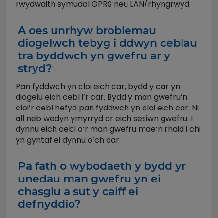
rwydwaith symudol GPRS neu LAN/rhyngrwyd.
A oes unrhyw broblemau
diogelwch tebyg i ddwyn ceblau
tra byddwch yn gwefru ar y
stryd?
Pan fyddwch yn cloi eich car, bydd y car yn
diogelu eich cebl i’r car. Bydd y man gwefru’n
cloi’r cebl hefyd pan fyddwch yn cloi eich car. Ni
all neb wedyn ymyrryd ar eich sesiwn gwefru. I
dynnu eich cebl o’r man gwefru mae’n rhaid i chi
yn gyntaf ei dynnu o’ch car.
Pa fath o wybodaeth y bydd yr
unedau man gwefru yn ei
chasglu a sut y caiff ei
defnyddio?