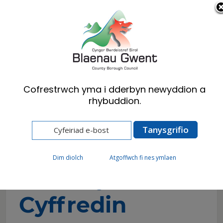
Cymraeg
English
Cofrestrwch yma i dderbyn newyddion a
rhybuddion.
Hafan
Preswylwyr
Mannau Gwefru Cerbydau Trydan
Cwestiynau Cyffredin
Dim diolch
Atgoffwch fi nes ymlaen
Cwestiynau
Cyffredin