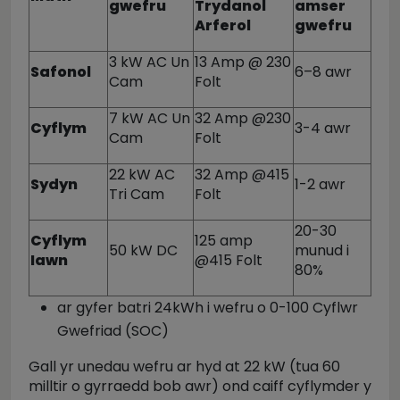
gwefru
Trydanol
amser
Arferol
gwefru
3 kW AC Un
13 Amp @ 230
Safonol
6–8 awr
Cam
Folt
7 kW AC Un
32 Amp @230
Cyflym
3-4 awr
Cam
Folt
22 kW AC
32 Amp @415
Sydyn
1-2 awr
Tri Cam
Folt
20-30
Cyflym
125 amp
50 kW DC
munud i
Iawn
@415 Folt
80%
ar gyfer batri 24kWh i wefru o 0-100 Cyflwr
Gwefriad (SOC)
Gall yr unedau wefru ar hyd at 22 kW (tua 60
milltir o gyrraedd bob awr) ond caiff cyflymder y