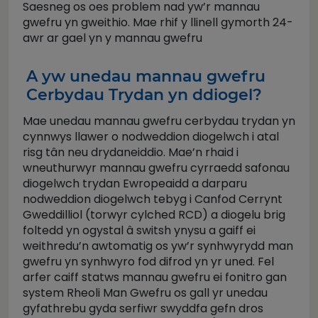
Saesneg os oes problem nad yw’r mannau
gwefru yn gweithio. Mae rhif y llinell gymorth 24-
awr ar gael yn y mannau gwefru
A yw unedau mannau gwefru
Cerbydau Trydan yn ddiogel?
Mae unedau mannau gwefru cerbydau trydan yn
cynnwys llawer o nodweddion diogelwch i atal
risg tân neu drydaneiddio. Mae’n rhaid i
wneuthurwyr mannau gwefru cyrraedd safonau
diogelwch trydan Ewropeaidd a darparu
nodweddion diogelwch tebyg i Canfod Cerrynt
Gweddilliol (torwyr cylched RCD) a diogelu brig
foltedd yn ogystal â switsh ynysu a gaiff ei
weithredu’n awtomatig os yw’r synhwyrydd man
gwefru yn synhwyro fod difrod yn yr uned. Fel
arfer caiff statws mannau gwefru ei fonitro gan
system Rheoli Man Gwefru os gall yr unedau
gyfathrebu gyda serfiwr swyddfa gefn dros