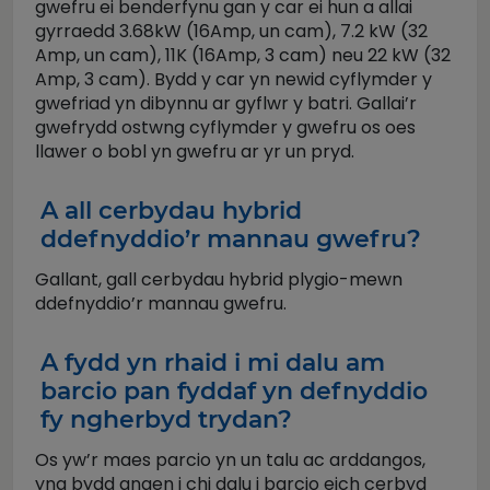
gwefru ei benderfynu gan y car ei hun a allai
gyrraedd 3.68kW (16Amp, un cam), 7.2 kW (32
Amp, un cam), 11K (16Amp, 3 cam) neu 22 kW (32
Amp, 3 cam). Bydd y car yn newid cyflymder y
gwefriad yn dibynnu ar gyflwr y batri. Gallai’r
gwefrydd ostwng cyflymder y gwefru os oes
llawer o bobl yn gwefru ar yr un pryd.
A all cerbydau hybrid
ddefnyddio’r mannau gwefru?
Gallant, gall cerbydau hybrid plygio-mewn
ddefnyddio’r mannau gwefru.
A fydd yn rhaid i mi dalu am
barcio pan fyddaf yn defnyddio
fy ngherbyd trydan?
Os yw’r maes parcio yn un talu ac arddangos,
yna bydd angen i chi dalu i barcio eich cerbyd