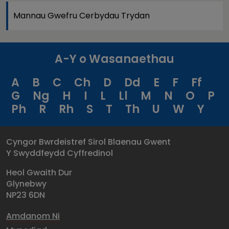
Mannau Gwefru Cerbydau Trydan
A-Y o Wasanaethau
A
B
C
Ch
D
Dd
E
F
Ff
G
Ng
H
I
L
Ll
M
N
O
P
Ph
R
Rh
S
T
Th
U
W
Y
Cyngor Bwrdeistref Sirol Blaenau Gwent
Y Swyddfeydd Cyffredinol
Heol Gwaith Dur
Glynebwy
NP23 6DN
Amdanom Ni