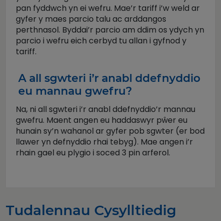
pan fyddwch yn ei wefru. Mae’r tariff i’w weld ar
gyfer y maes parcio talu ac arddangos
perthnasol. Byddai’r parcio am ddim os ydych yn
parcio i wefru eich cerbyd tu allan i gyfnod y
tariff.
A all sgwteri i’r anabl ddefnyddio
eu mannau gwefru?
Na, ni all sgwteri i’r anabl ddefnyddio’r mannau
gwefru. Maent angen eu haddaswyr pŵer eu
hunain sy’n wahanol ar gyfer pob sgwter (er bod
llawer yn defnyddio rhai tebyg). Mae angen i’r
rhain gael eu plygio i soced 3 pin arferol.
Tudalennau Cysylltiedig