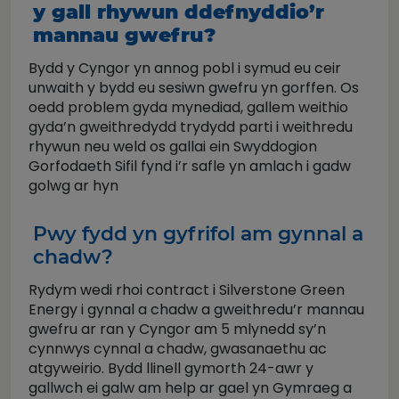
y gall rhywun ddefnyddio’r
mannau gwefru?
Bydd y Cyngor yn annog pobl i symud eu ceir
unwaith y bydd eu sesiwn gwefru yn gorffen. Os
oedd problem gyda mynediad, gallem weithio
gyda’n gweithredydd trydydd parti i weithredu
rhywun neu weld os gallai ein Swyddogion
Gorfodaeth Sifil fynd i’r safle yn amlach i gadw
golwg ar hyn
Pwy fydd yn gyfrifol am gynnal a
chadw?
Rydym wedi rhoi contract i Silverstone Green
Energy i gynnal a chadw a gweithredu’r mannau
gwefru ar ran y Cyngor am 5 mlynedd sy’n
cynnwys cynnal a chadw, gwasanaethu ac
atgyweirio. Bydd llinell gymorth 24-awr y
gallwch ei galw am help ar gael yn Gymraeg a