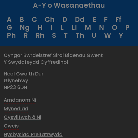
A-Y o Wasanaethau
A
B
C
Ch
D
Dd
E
F
Ff
G
Ng
H
I
L
Ll
M
N
O
P
Ph
R
Rh
S
T
Th
U
W
Y
Cyngor Bwrdeistref Sirol Blaenau Gwent
Y Swyddfeydd Cyffredinol
Heol Gwaith Dur
Glynebwy
NP23 6DN
Amdanom Ni
Mynediad
Cysylltwch â Ni
Cwcis
Hysbysiad Preifatrwydd