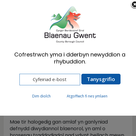
Cymraeg
English
Cofrestrwch yma i dderbyn newyddion a
rhybuddion.
Hafan
Preswylwyr
Iechyd yr Amgylchedd
Llygredd
Tir Halogedig
Tir Halogedig
Dim diolch
Atgoffwch fi nes ymlaen
Mae tir halogedig gan amlaf yn ganlyniad
defnydd diwydiannol blaenorol, yn aml o
brosesau traddodiadol nad ydynt bellach mewn