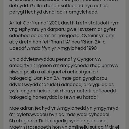
defnydd. Gallai rhai o’r safleoedd hyn achosi
perygl i iechyd dynol ac i’r amgylchedd.
Ar 1af Gorffennaf 2001, daeth trefn statudol i rym
yng Nghymru yn darparu gwell system ar gyfer
adnabod ac adfer tir halogedig. Cyfeirir yn aml
at y drefn hon fel ‘Rhan 11A’ neu ‘Rhan 2A’ o
Ddeddf Amddiffyn yr Amgylchedd 1990.
Un o ddyletswyddau pennaf y Cyngor yw
amddiffyn trigolion a’r amgylchedd rhag unrhyw
niwed posib a allai gael ei achosi gan dir
halogedig. Dan Ran 2A, mae gan gynghorau
ddyletswydd statudol i adnabod, arolygu ac os
yw’n angenrheidiol, sicrhau yr adferir safleoedd
halogedig hanesyddol o fewn eu hardal.
Mae adran Iechyd yr Amgylchedd yn ymgymryd
â’r dyletswyddau hyn ac mae wedi cyhoeddi
Strategaeth Tir Halogedig sydd ar gael isod.
Mae’r strategaeth hon yn amlinellu sut caiff tir ei