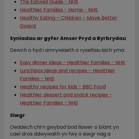
The Eatwell Guide - NHS
Healthier Families - Home - NHS
Healthy Eating – Children – Move Better
Gwent
Syniadau ar gyfer Amser Pryd a Byrbrydau
Dewch o hyd i amrywiaeth o ryseitiau iach yma:
Easy dinner ideas - Healthier Families - NHS
Lunchbox ideas and recipes – Healthier
Families - NHS
Healthy recipes for kids - BBC Food
Healthier dessert and snack recipes -
Healthier Families - NHS
Siwgr
Oeddech chi’n gwybod bod llawer o blant yn
cael dros ddwywaith yn fwy o siwgr nag a