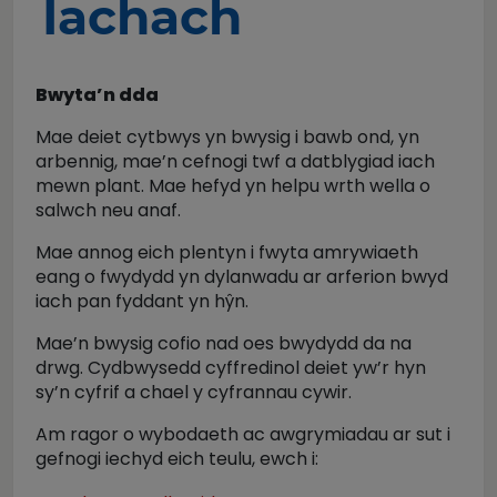
Iachach
Bwyta’n dda
Mae deiet cytbwys yn bwysig i bawb ond, yn
arbennig, mae’n cefnogi twf a datblygiad iach
mewn plant. Mae hefyd yn helpu wrth wella o
salwch neu anaf.
Mae annog eich plentyn i fwyta amrywiaeth
eang o fwydydd yn dylanwadu ar arferion bwyd
iach pan fyddant yn hŷn.
Mae’n bwysig cofio nad oes bwydydd da na
drwg. Cydbwysedd cyffredinol deiet yw’r hyn
sy’n cyfrif a chael y cyfrannau cywir.
Am ragor o wybodaeth ac awgrymiadau ar sut i
gefnogi iechyd eich teulu, ewch i: