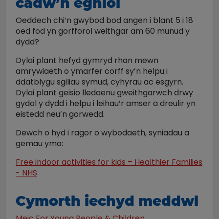
cadw’n egnïol
Oeddech chi’n gwybod bod angen i blant 5 i 18
oed fod yn gorfforol weithgar am 60 munud y
dydd?
Dylai plant hefyd gymryd rhan mewn
amrywiaeth o ymarfer corff sy’n helpu i
ddatblygu sgiliau symud, cyhyrau ac esgyrn.
Dylai plant geisio lledaenu gweithgarwch drwy
gydol y dydd i helpu i leihau’r amser a dreulir yn
eistedd neu’n gorwedd.
Dewch o hyd i ragor o wybodaeth, syniadau a
gemau yma:
Free indoor activities for kids – Healthier Families
- NHS
Cymorth iechyd meddwl
Meic For Young People & Children