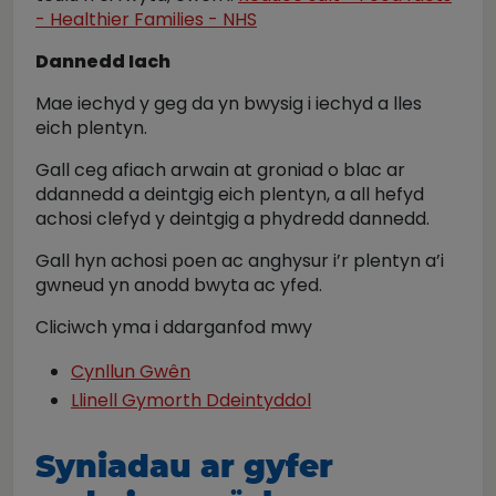
- Healthier Families - NHS
Dannedd Iach
Mae iechyd y geg da yn bwysig i iechyd a lles
eich plentyn.
Gall ceg afiach arwain at groniad o blac ar
ddannedd a deintgig eich plentyn, a all hefyd
achosi clefyd y deintgig a phydredd dannedd.
Gall hyn achosi poen ac anghysur i’r plentyn a’i
gwneud yn anodd bwyta ac yfed.
Cliciwch yma i ddarganfod mwy
Cynllun Gwên
Llinell Gymorth Ddeintyddol
Syniadau ar gyfer