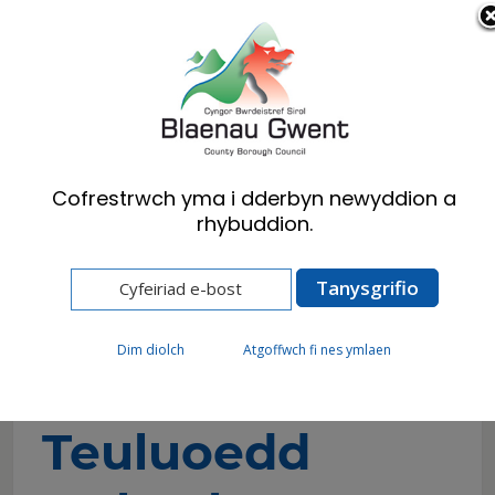
Cymraeg
English
Cofrestrwch yma i dderbyn newyddion a
rhybuddion.
Hafan
Preswylwyr
Iechyd, Lles a Gofal Cymdeithasol
Canolfan Cymorth Teulu
Cefnogaeth i Theuluoedd
Teuluoedd Iachach
Dim diolch
Atgoffwch fi nes ymlaen
Teuluoedd