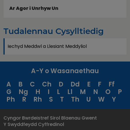
Ar Agor i Unrhyw Un
Tudalennau Cysylltiedig
Iechyd Meddwl a Llesiant Meddyliol
A-Y o Wasanaethau
A
B
C
Ch
D
Dd
E
F
Ff
G
Ng
H
I
L
Ll
M
N
O
P
Ph
R
Rh
S
T
Th
U
W
Y
Cyngor Bwrdeistref Sirol Blaenau Gwent
Y Swyddfeydd Cyffredinol