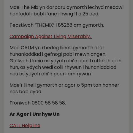
Mae The Mix yn darparu cymorth iechyd meddwl
hanfodol i bobl ifanc rhwng 11 a 25 oed.
Tecstiwch ‘THEMIX’ I 85258 am gymorth.
Campaign Against Living Miserably.
Mae CALM yn rhedeg llinell gymorth atal
hunanladdiad i gefnogi pobl mewn angen.
Gallwch ffonio os ydych chi’n cael trafferth eich
hun, os ydych wedi colli rhywun i hunanladdiad
neu os ydych chi’n poeni am rywun.
Mae’r llinell gymorth ar agor o 5pm tan hanner
nos bob dydd.
Ffoniwch 0800 58 58 58.
Ar Agor i Unrhyw Un
CALL Helpline