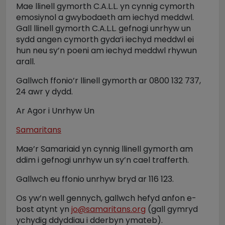
Mae llinell gymorth C.A.L.L. yn cynnig cymorth
emosiynol a gwybodaeth am iechyd meddwl.
Gall llinell gymorth C.A.L.L. gefnogi unrhyw un
sydd angen cymorth gyda’i iechyd meddwl ei
hun neu sy’n poeni am iechyd meddwl rhywun
arall.
Gallwch ffonio’r llinell gymorth ar 0800 132 737,
24 awr y dydd.
Ar Agor i Unrhyw Un
Samaritans
Mae’r Samariaid yn cynnig llinell gymorth am
ddim i gefnogi unrhyw un sy’n cael trafferth.
Gallwch eu ffonio unrhyw bryd ar 116 123.
Os yw’n well gennych, gallwch hefyd anfon e-
bost atynt yn
jo@samaritans.org
(gall gymryd
ychydig ddyddiau i dderbyn ymateb).