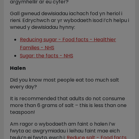
argymhellir ar eu cyfer?
Gall gwneud dewisiadau iachach fod yn heriol i
rieni. Edrychwch ar yr wybodaeth isod i’ch helpu i
wneud y dewisiadau hynny:
Reducing sugar - Food facts - Healthier
Families - NHS
Sugar: the facts - NHS
Halen
Did you know most people eat too much salt
every day?
It is recommended that adults do not consume
more than 6 grams of salt – this is less than one
teaspoon!
Am ragor o wybodaeth am faint o halen i’w
fwyta ac awgrymiadau i leihau faint mae eich
teulu’n ei fwyta, ewch i:
Reduce salt - Food facts