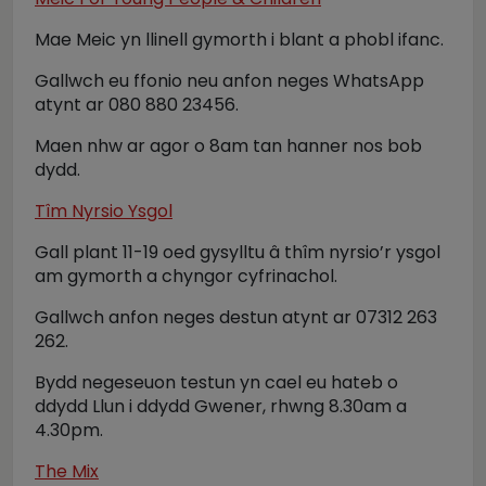
Mae Meic yn llinell gymorth i blant a phobl ifanc.
Gallwch eu ffonio neu anfon neges WhatsApp
atynt ar 080 880 23456.
Maen nhw ar agor o 8am tan hanner nos bob
dydd.
Tîm Nyrsio Ysgol
Gall plant 11-19 oed gysylltu â thîm nyrsio’r ysgol
am gymorth a chyngor cyfrinachol.
Gallwch anfon neges destun atynt ar 07312 263
262.
Bydd negeseuon testun yn cael eu hateb o
ddydd Llun i ddydd Gwener, rhwng 8.30am a
4.30pm.
The Mix