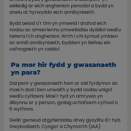
seiliedig ar eich anghenion penodol a bydd yn
anelu at hyrwyddo eich annibyniaeth.
Bydd aelod o'r tîm yn ymweld i drafod eich
nodau ac amserlennu ymweliadau dyddiol wedi'u
teilwra i'ch anghenion. Wrth i chi symud ymlaen
ac ennill annibyniaeth, byddwn yn lleihau ein
cefnogaeth yn raddol.
Pa mor hir fydd y gwasanaeth
yn para?
Darperir y gwasanaeth hwn ar sail fyrdymor ac
mae'n dod i ben unwaith y bydd nodau unigol
wedi'u cyflawni. Mae'r hyd yn amrywio yn
dibynnu ar y person, gydag uchafswm cyfnod o
6 wythnos.
Gellir gwneud atgyfeiriadau drwy gysylltu â'r hyb
Gwybodaeth, Cyngor a Chymorth (IAA)