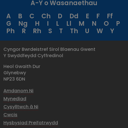
A-Y o Wasanaethau
A
B
C
Ch
D
Dd
E
F
Ff
G
Ng
H
I
L
Ll
M
N
O
P
Ph
R
Rh
S
T
Th
U
W
Y
Cyngor Bwrdeistref Sirol Blaenau Gwent
Y Swyddfeydd Cyffredinol
Heol Gwaith Dur
Glynebwy
NP23 6DN
Amdanom Ni
Mynediad
Cysylltwch â Ni
Cwcis
Hysbysiad Preifatrwydd