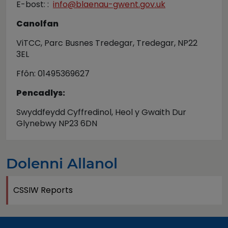
E-bost: :
info@blaenau-gwent.gov.uk
Canolfan
ViTCC, Parc Busnes Tredegar, Tredegar, NP22
3EL
Ffôn: 01495369627
Pencadlys:
Swyddfeydd Cyffredinol, Heol y Gwaith Dur
Glynebwy NP23 6DN
Dolenni Allanol
CSSIW Reports