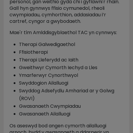
personol, gan weithio gyda chi i gyflawni'r rhain.
Gall hyn gynnwys ffisio cymunedol, rheoli
cwympiadau, cymhorthion, addasiadau i’r
cartref, cyngor a gwybodaeth.
Mae'r tîm Amlddisgyblaethol TAC yn cynnwys:
Therapi Galwedigaethol
Ffisiotherapi
Therapi Lleferydd ac Iaith
Gweithwyr Cymorth Iechyd a Lles
Ymarferwyr Cynorthwyol
Swyddogion Ailalluogi
Swyddog Adsefydlu Amhariad ar y Golwg
(ROVI)
Gwasanaeth Cwympiadau
Gwasanaeth Ailalluogi
Os aseswyd bod angen cymorth ailalluogi
arnoch, bydd y gwasanaeth a ddarperir yn