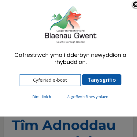
Cymraeg
English
Cofrestrwch yma i dderbyn newyddion a
rhybuddion.
Hafan
Preswylwyr
Iechyd, Lles a Gofal Cymdeithasol
Cael yr help rydych ei angen
Cymorth i Oedolion
Tîm Adnoddau Cymunedol
Dim diolch
Atgoffwch fi nes ymlaen
Tîm Adnoddau