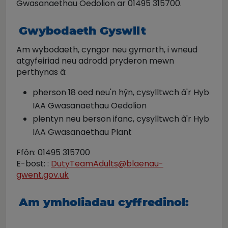
Gwasanaethau Oedolion ar 01495 315700.
Gwybodaeth Gyswllt
Am wybodaeth, cyngor neu gymorth, i wneud
atgyfeiriad neu adrodd pryderon mewn
perthynas â:
pherson 18 oed neu'n hŷn, cysylltwch â'r Hyb
IAA Gwasanaethau Oedolion
plentyn neu berson ifanc, cysylltwch â'r Hyb
IAA Gwasanaethau Plant
Ffôn: 01495 315700
E-bost: :
DutyTeamAdults@blaenau-
gwent.gov.uk
Am ymholiadau cyffredinol: