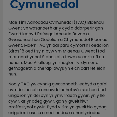
Cymunedol
Mae Tîm Adnoddau Cymunedol (TAC) Blaenau
Gwent yn wasanaeth ar y cyd a ddarperir gan
Fwrdd Iechyd Prifysgol Aneurin Bevan a
Gwasanaethau Oedolion a Chymunedol Blaenau
Gwent. Mae’r TAC yn darparu cymorth i oedolion
(dros 18 oed) sy’n byw ym Mlaenau Gwent i fod
mor annibynnol â phosibl o fewn eu cartrefi eu
hunain. Mae Ailalluogi yn rhaglen fyrdymor o
gefnogaeth a therapi dwys yn eich cartref eich
hun.
Nod y TAC yw cynnig gwasanaeth iechyd a gofal
cymdeithasol o ansawdd uchel sy'n sicrhau bod
unigolion yn derbyn yr ymyrraeth gywir, yn y lle
cywir, ar yr adeg gywir, gan y gweithiwr
proffesiynol cywir. Bydd y tîm yn gweithio gydag
unigolion i asesu a nodi nodau a chanlyniadau