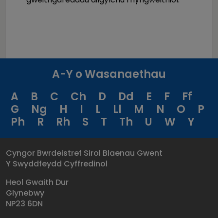
A-Y o Wasanaethau
A
B
C
Ch
D
Dd
E
F
Ff
G
Ng
H
I
L
Ll
M
N
O
P
Ph
R
Rh
S
T
Th
U
W
Y
Cyngor Bwrdeistref Sirol Blaenau Gwent
Y Swyddfeydd Cyffredinol
Heol Gwaith Dur
Glynebwy
NP23 6DN