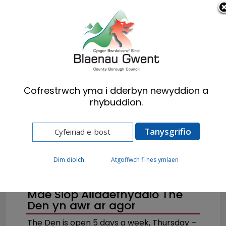
Cymraeg
English
Cofrestrwch yma i dderbyn newyddion a
rhybuddion.
Hafan
Preswylwyr
Gwastraff ac Ailgylchu
Addysg Gwastraff - Lleihau, atgyweirio ac
ailddefnyddio
Dim diolch
Atgoffwch fi nes ymlaen
Mae Siop Ailddefnyddio The
Den yn awr ar agor
The Den is open 5 days a week, Thursday –