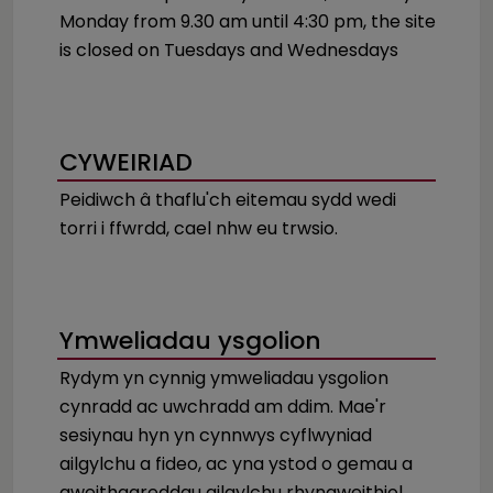
Monday from 9.30 am until 4:30 pm, the site
is closed on Tuesdays and Wednesdays
CYWEIRIAD
Peidiwch â thaflu'ch eitemau sydd wedi
torri i ffwrdd, cael nhw eu trwsio.
Ymweliadau ysgolion
Rydym yn cynnig ymweliadau ysgolion
cynradd ac uwchradd am ddim. Mae'r
sesiynau hyn yn cynnwys cyflwyniad
ailgylchu a fideo, ac yna ystod o gemau a
gweithgareddau ailgylchu rhyngweithiol.