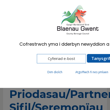
Cymraeg
English
Cofrestrwch yma i dderbyn newyddion a 
Hafan
Preswylwyr
Genedigaethau marwolaethau & priodasau
Priodasau/Partneriaethau Sifil/Seremonïau
Pwrpasol
Dim diolch
Atgoffwch fi nes ymlaen
Priodasau/Partne
Sifil/Seremonïau