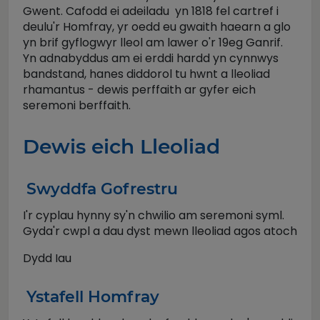
Gwent. Cafodd ei adeiladu yn 1818 fel cartref i
deulu'r Homfray, yr oedd eu gwaith haearn a glo
yn brif gyflogwyr lleol am lawer o'r 19eg Ganrif.
Yn adnabyddus am ei erddi hardd yn cynnwys
bandstand, hanes diddorol tu hwnt a lleoliad
rhamantus - dewis perffaith ar gyfer eich
seremoni berffaith.
Dewis eich Lleoliad
Swyddfa Gofrestru
I'r cyplau hynny sy'n chwilio am seremoni syml.
Gyda'r cwpl a dau dyst mewn lleoliad agos atoch
Dydd Iau
Ystafell Homfray