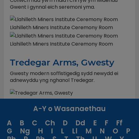
Cofiwch nad yw'n rhaid i chi fyw ym Mlaenau
Gwent i gynnal eich seremoni yma.
Llahilleth Miners Institute Ceremony Room
Llahilleth Miners Institute Ceremony Room
Tredegar Arms, Gwesty
Gwesty modern soffistigedig sydd newydd ei
adnewyddu yng nghanol Tredegar.
A-Y o Wasanaethau
A
B
C
Ch
D
Dd
E
F
Ff
G
Ng
H
I
L
Ll
M
N
O
P