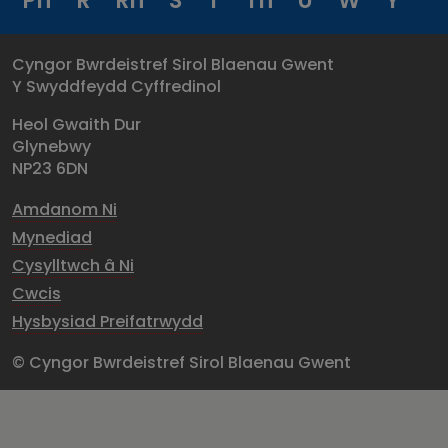
Ph
R
Rh
S
T
Th
U
W
Y
Cyngor Bwrdeistref Sirol Blaenau Gwent
Y Swyddfeydd Cyffredinol
Heol Gwaith Dur
Glynebwy
NP23 6DN
Amdanom Ni
Mynediad
Cysylltwch â Ni
Cwcis
Hysbysiad Preifatrwydd
© Cyngor Bwrdeistref Sirol Blaenau Gwent