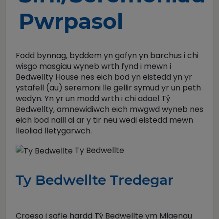
Pwrpasol
Fodd bynnag, byddem yn gofyn yn barchus i chi
wisgo masgiau wyneb wrth fynd i mewn i
Bedwellty House nes eich bod yn eistedd yn yr
ystafell (au) seremoni lle gellir symud yr un peth
wedyn. Yn yr un modd wrth i chi adael Tŷ
Bedwellty, amnewidiwch eich mwgwd wyneb nes
eich bod naill ai ar y tir neu wedi eistedd mewn
lleoliad lletygarwch.
Ty Bedwellte
Ty Bedwellte Tredegar
Croeso i safle hardd Tŷ Bedwellte ym Mlaenau