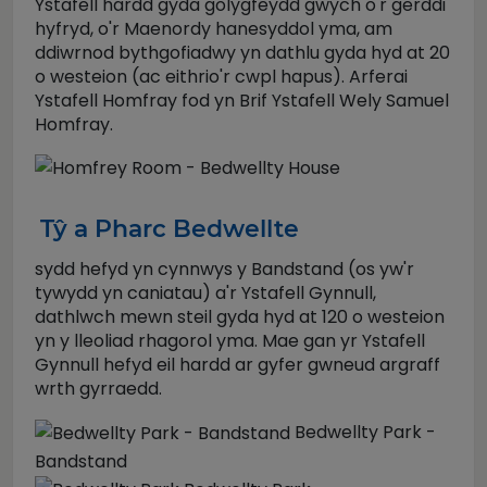
Ystafell hardd gyda golygfeydd gwych o'r gerddi
hyfryd, o'r Maenordy hanesyddol yma, am
ddiwrnod bythgofiadwy yn dathlu gyda hyd at 20
o westeion (ac eithrio'r cwpl hapus). Arferai
Ystafell Homfray fod yn Brif Ystafell Wely Samuel
Homfray.
Tŷ a Pharc Bedwellte
sydd hefyd yn cynnwys y Bandstand (os yw'r
tywydd yn caniatau) a'r Ystafell Gynnull,
dathlwch mewn steil gyda hyd at 120 o westeion
yn y lleoliad rhagorol yma. Mae gan yr Ystafell
Gynnull hefyd eil hardd ar gyfer gwneud argraff
wrth gyrraedd.
Bedwellty Park -
Bandstand