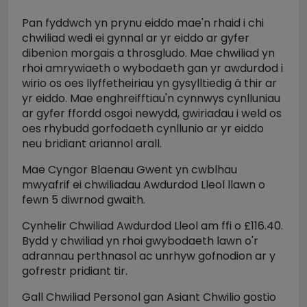
Pan fyddwch yn prynu eiddo mae'n rhaid i chi
chwiliad wedi ei gynnal ar yr eiddo ar gyfer
dibenion morgais a throsgludo. Mae chwiliad yn
rhoi amrywiaeth o wybodaeth gan yr awdurdod i
wirio os oes llyffetheiriau yn gysylltiedig â thir ar
yr eiddo. Mae enghreifftiau'n cynnwys cynlluniau
ar gyfer ffordd osgoi newydd, gwiriadau i weld os
oes rhybudd gorfodaeth cynllunio ar yr eiddo
neu bridiant ariannol arall.
Mae Cyngor Blaenau Gwent yn cwblhau
mwyafrif ei chwiliadau Awdurdod Lleol llawn o
fewn 5 diwrnod gwaith.
Cynhelir Chwiliad Awdurdod Lleol am ffi o £116.40.
Bydd y chwiliad yn rhoi gwybodaeth lawn o'r
adrannau perthnasol ac unrhyw gofnodion ar y
gofrestr pridiant tir.
Gall Chwiliad Personol gan Asiant Chwilio gostio