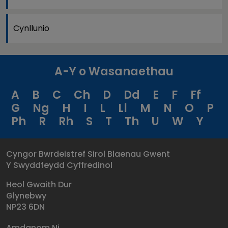
Cynllunio
A-Y o Wasanaethau
A
B
C
Ch
D
Dd
E
F
Ff
G
Ng
H
I
L
Ll
M
N
O
P
Ph
R
Rh
S
T
Th
U
W
Y
Cyngor Bwrdeistref Sirol Blaenau Gwent
Y Swyddfeydd Cyffredinol
Heol Gwaith Dur
Glynebwy
NP23 6DN
Amdanom Ni