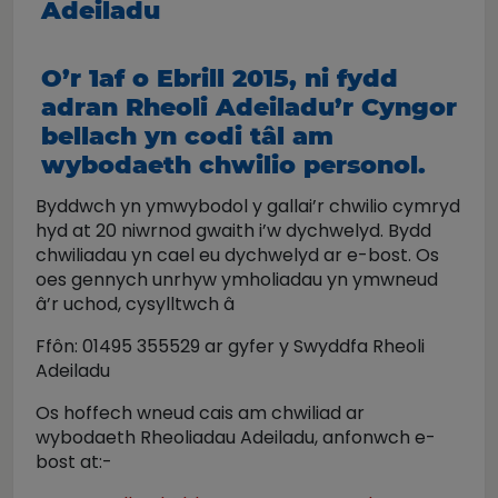
Adeiladu
O’r 1af o Ebrill 2015, ni fydd
adran Rheoli Adeiladu’r Cyngor
bellach yn codi tâl am
wybodaeth chwilio personol.
Byddwch yn ymwybodol y gallai’r chwilio cymryd
hyd at 20 niwrnod gwaith i’w dychwelyd. Bydd
chwiliadau yn cael eu dychwelyd ar e-bost. Os
oes gennych unrhyw ymholiadau yn ymwneud
â’r uchod, cysylltwch â
Ffôn: 01495 355529 ar gyfer y Swyddfa Rheoli
Adeiladu
Os hoffech wneud cais am chwiliad ar
wybodaeth Rheoliadau Adeiladu, anfonwch e-
bost at:-