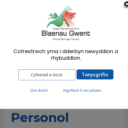
Cymraeg
English
Cofrestrwch yma i dderbyn newyddion a
rhybuddion.
Hafan
Preswylwyr
Cynllunio
Rheoli Adeiladu
Gwybodaeth Gyffredinol
Chwiliadau Personol
Dim diolch
Atgoffwch fi nes ymlaen
Chwiliadau
Personol