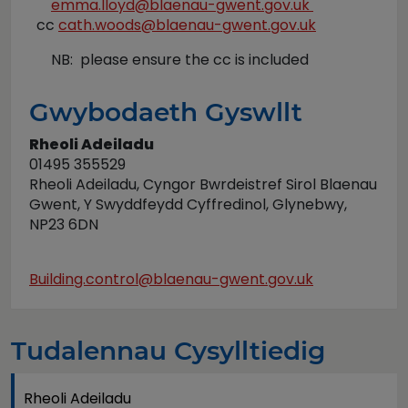
emma.lloyd@blaenau-gwent.gov.uk
cc
cath.woods@blaenau-gwent.gov.uk
NB: please ensure the cc is included
Gwybodaeth Gyswllt
Rheoli Adeiladu
01495 355529
Rheoli Adeiladu, Cyngor Bwrdeistref Sirol Blaenau
Gwent, Y Swyddfeydd Cyffredinol, Glynebwy,
NP23 6DN
Building.control@blaenau-gwent.gov.uk
Tudalennau Cysylltiedig
Rheoli Adeiladu