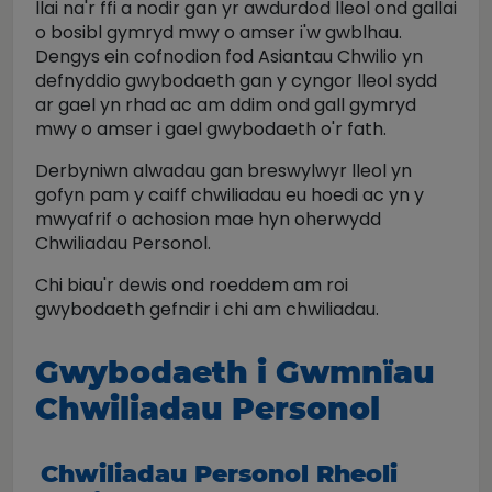
llai na'r ffi a nodir gan yr awdurdod lleol ond gallai
o bosibl gymryd mwy o amser i'w gwblhau.
Dengys ein cofnodion fod Asiantau Chwilio yn
defnyddio gwybodaeth gan y cyngor lleol sydd
ar gael yn rhad ac am ddim ond gall gymryd
mwy o amser i gael gwybodaeth o'r fath.
Derbyniwn alwadau gan breswylwyr lleol yn
gofyn pam y caiff chwiliadau eu hoedi ac yn y
mwyafrif o achosion mae hyn oherwydd
Chwiliadau Personol.
Chi biau'r dewis ond roeddem am roi
gwybodaeth gefndir i chi am chwiliadau.
Gwybodaeth i Gwmnïau
Chwiliadau Personol
Chwiliadau Personol Rheoli