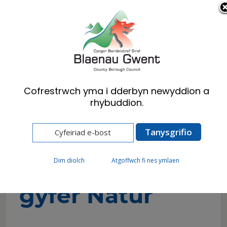
Cymraeg
English
Cofrestrwch yma i dderbyn newyddion a
rhybuddion.
Hafan
Preswylwyr
Cefn Gwlad
Lleoedd Lleol ar gyfer Natur
Lleoedd Lleol ar
Dim diolch
Atgoffwch fi nes ymlaen
gyfer Natur