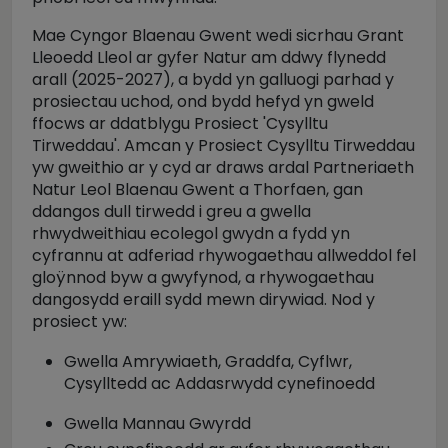
Mae Cyngor Blaenau Gwent wedi sicrhau Grant
Lleoedd Lleol ar gyfer Natur am ddwy flynedd
arall (2025-2027), a bydd yn galluogi parhad y
prosiectau uchod, ond bydd hefyd yn gweld
ffocws ar ddatblygu Prosiect 'Cysylltu
Tirweddau'. Amcan y Prosiect Cysylltu Tirweddau
yw gweithio ar y cyd ar draws ardal Partneriaeth
Natur Leol Blaenau Gwent a Thorfaen, gan
ddangos dull tirwedd i greu a gwella
rhwydweithiau ecolegol gwydn a fydd yn
cyfrannu at adferiad rhywogaethau allweddol fel
gloÿnnod byw a gwyfynod, a rhywogaethau
dangosydd eraill sydd mewn dirywiad. Nod y
prosiect yw:
Gwella Amrywiaeth, Graddfa, Cyflwr,
Cysylltedd ac Addasrwydd cynefinoedd
Gwella Mannau Gwyrdd