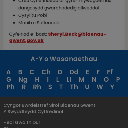
Creu cynefinoedd ar gyfer rhywogaethau
dangosydd gwarchodedig allweddol
Cysylltu Pobl
Monitro Safleoedd
Cyfeiriad e-bost:
Sheryl.Beck@blaenau-
gwent.gov.uk
A-Y o Wasanaethau
A
B
C
Ch
D
Dd
E
F
Ff
G
Ng
H
I
L
Ll
M
N
O
P
Ph
R
Rh
S
T
Th
U
W
Y
Cyngor Bwrdeistref Sirol Blaenau Gwent
Y Swyddfeydd Cyffredinol
Heol Gwaith Dur