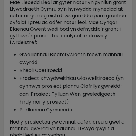
Mae Lleoedd Lleol ar gyfer Natur yn gynllun grant
Llywodraeth Cymru sy'n hyrwyddo mynediad at
natur ar garreg eich drws gan ddarparu grantiau
cyfalaf i greu ac adfer natur leol. Mae Cyngor
Blaenau Gwent wedi bod yn defnyddio'r grant i
gyflawni'r prosiectau canlynol ar draws y
fwrdeistref:
Gwelliannau Bioamrywiaeth mewn mannau
gwyrdd
Rheoli Coetiroedd
Prosiect Rhwydweithiau Glaswelltiroedd (yn
cynnwys prosiect plannu Clafrllys gwreidd-
dan, Prosiect Tylluan Wen, gweledigaeth
hirdymor y prosiect)
Perllannau Cymunedol
Nod y prosiectau yw cynnal, adfer, creu a gwella
mannau gwyrdd yn hafanau i fywyd gwyllt a
phobl leol eu mwynhau.