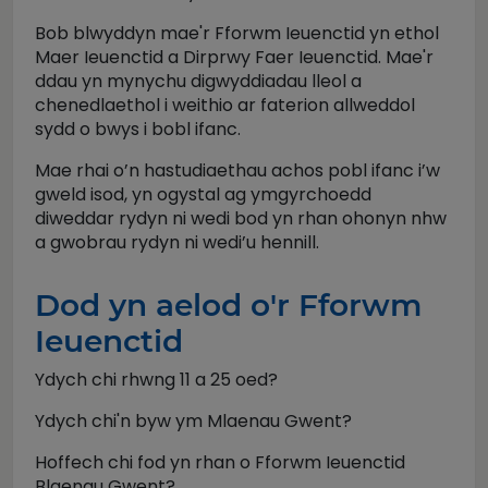
Bob blwyddyn mae'r Fforwm Ieuenctid yn ethol
Maer Ieuenctid a Dirprwy Faer Ieuenctid. Mae'r
ddau yn mynychu digwyddiadau lleol a
chenedlaethol i weithio ar faterion allweddol
sydd o bwys i bobl ifanc.
Mae rhai o’n hastudiaethau achos pobl ifanc i’w
gweld isod, yn ogystal ag ymgyrchoedd
diweddar rydyn ni wedi bod yn rhan ohonyn nhw
a gwobrau rydyn ni wedi’u hennill.
Dod yn aelod o'r Fforwm
Ieuenctid
Ydych chi rhwng 11 a 25 oed?
Ydych chi'n byw ym Mlaenau Gwent?
Hoffech chi fod yn rhan o Fforwm Ieuenctid
Blaenau Gwent?