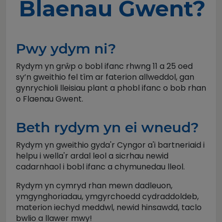
Blaenau Gwent?
Pwy ydym ni?
Rydym yn grŵp o bobl ifanc rhwng 11 a 25 oed
sy’n gweithio fel tîm ar faterion allweddol, gan
gynrychioli lleisiau plant a phobl ifanc o bob rhan
o Flaenau Gwent.
Beth rydym yn ei wneud?
Rydym yn gweithio gyda'r Cyngor a'i bartneriaid i
helpu i wella'r ardal leol a sicrhau newid
cadarnhaol i bobl ifanc a chymunedau lleol.
Rydym yn cymryd rhan mewn dadleuon,
ymgynghoriadau, ymgyrchoedd cydraddoldeb,
materion iechyd meddwl, newid hinsawdd, taclo
bwlio a llawer mwy!