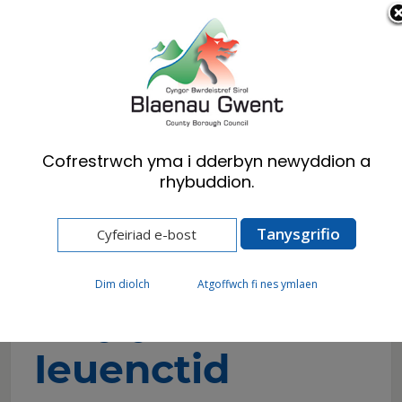
Cymraeg
English
Cofrestrwch yma i dderbyn newyddion a
rhybuddion.
Hafan
Cyngor
Plant a Phobl Ifanc
Fforwm Ieuenctid Blaenau Gwent
Pwy yw Fforwm Ieuenctid Blaenau Gwent?
Dim diolch
Atgoffwch fi nes ymlaen
Pwy yw Fforwm
Ieuenctid