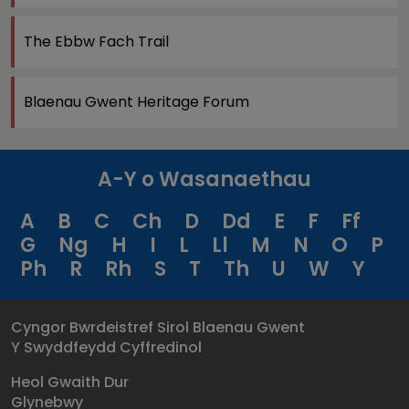
The Ebbw Fach Trail
Blaenau Gwent Heritage Forum
A-Y o Wasanaethau
A
B
C
Ch
D
Dd
E
F
Ff
G
Ng
H
I
L
Ll
M
N
O
P
Ph
R
Rh
S
T
Th
U
W
Y
Cyngor Bwrdeistref Sirol Blaenau Gwent
Y Swyddfeydd Cyffredinol
Heol Gwaith Dur
Glynebwy