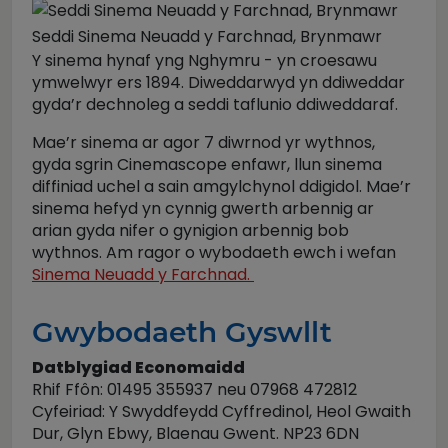
Seddi Sinema Neuadd y Farchnad, Brynmawr
Y sinema hynaf yng Nghymru - yn croesawu
ymwelwyr ers 1894. Diweddarwyd yn ddiweddar
gyda’r dechnoleg a seddi taflunio ddiweddaraf.
Mae’r sinema ar agor 7 diwrnod yr wythnos,
gyda sgrin Cinemascope enfawr, llun sinema
diffiniad uchel a sain amgylchynol ddigidol. Mae’r
sinema hefyd yn cynnig gwerth arbennig ar
arian gyda nifer o gynigion arbennig bob
wythnos. Am ragor o wybodaeth ewch i wefan
Sinema Neuadd y Farchnad.
Gwybodaeth Gyswllt
Datblygiad Economaidd
Rhif Ffôn: 01495 355937 neu 07968 472812
Cyfeiriad: Y Swyddfeydd Cyffredinol, Heol Gwaith
Dur, Glyn Ebwy, Blaenau Gwent. NP23 6DN