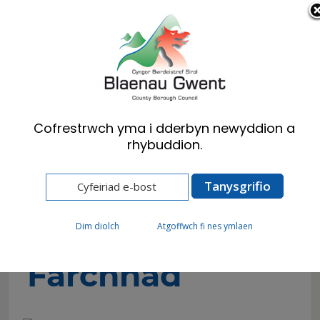
Cymraeg
English
Cofrestrwch yma i dderbyn newyddion a
rhybuddion.
Hafan
Ymwelwyr
Theatrau a Sinemâu
Neuadd y Farchnad
Neuadd y
Dim diolch
Atgoffwch fi nes ymlaen
Farchnad