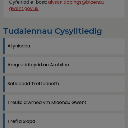
Cyfeiriad e-bost:
alyson.tippings@blaenau-
gwent.gov.uk
Tudalennau Cysylltiedig
Atyniadau
Amgueddfeydd ac Archifau
Safleoedd Treftadaeth
Treulio diwrnod ym Mlaenau Gwent
Trefi a Siopa