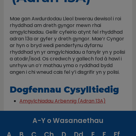
Mae gan Awdurdodau Lleol bwerau dewisol i roi
rhyddhad am dreth gyngor mewn rhai
amgylchiadau. Gellir cyfeirio atynt fel rhyddhad
adran 13a ar gyfer y dreth gyngor. Mae’r Cyngor
ar hyn o bryd wedi penderfynu dyfarnu
rhyddhad yn yr amgylchiadau a fanylir yn y polisi
a atodir/isod. Os credwch y gallech fod â hawl i
unrhyw un o’r mathau yma o ryddhad bydd
angen i chi wneud cais fel y’i disgrifir yn y polisi.
Dogfennau Cysylltiedig
Amgylchiadau Arbennig (Adran 13A)
A-Y o Wasanaethau
A
B
C
Ch
D
Dd
E
F
Ff