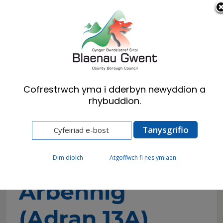
Cymraeg
English
Cofrestrwch yma i dderbyn newyddion a
rhybuddion.
Hafan
Preswylwyr
Treth Cyngor
Amgylchiadau Arbennig (Adran 13A)
Amgylchiadau
Dim diolch
Atgoffwch fi nes ymlaen
Arbennig
(Adran 13A)