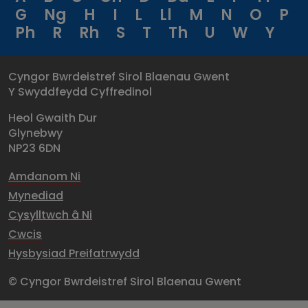
G
Ng
H
I
L
Ll
M
N
O
P
Ph
R
Rh
S
T
Th
U
W
Y
Cyngor Bwrdeistref Sirol Blaenau Gwent
Y Swyddfeydd Cyffredinol
Heol Gwaith Dur
Glynebwy
NP23 6DN
Amdanom Ni
Mynediad
Cysylltwch â Ni
Cwcis
Hysbysiad Preifatrwydd
© Cyngor Bwrdeistref Sirol Blaenau Gwent