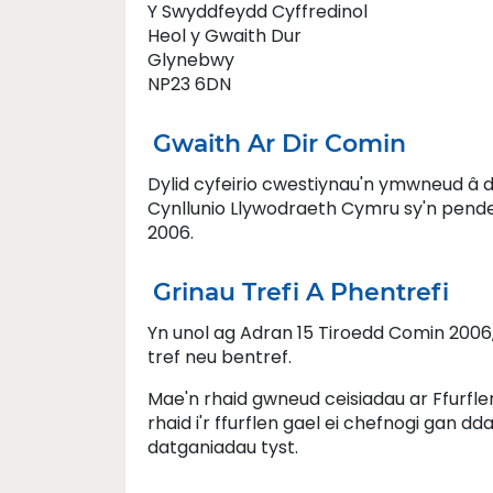
Y Swyddfeydd Cyffredinol
Heol y Gwaith Dur
Glynebwy
NP23 6DN
Gwaith Ar Dir Comin
Dylid cyfeirio cwestiynau'n ymwneud â d
Cynllunio Llywodraeth Cymru sy'n pende
2006.
Grinau Trefi A Phentrefi
Yn unol ag Adran 15 Tiroedd Comin 2006, m
tref neu bentref.
Mae'n rhaid gwneud ceisiadau ar Ffurflen 
rhaid i'r ffurflen gael ei chefnogi gan dd
datganiadau tyst.