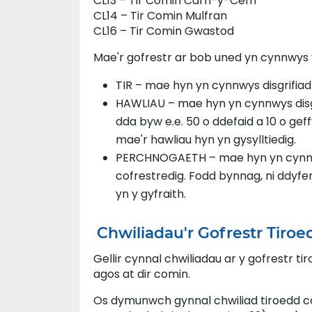
CL13 – Tir Comin Carn-y-Cefn
CL14 – Tir Comin Mulfran
CL16 – Tir Comin Gwastod
Mae'r gofrestr ar bob uned yn cynnwys 
TIR – mae hyn yn cynnwys disgrifiad 
HAWLIAU – mae hyn yn cynnwys disgrif
dda byw e.e. 50 o ddefaid a 10 o gef
mae'r hawliau hyn yn gysylltiedig.
PERCHNOGAETH – mae hyn yn cynnwy
cofrestredig. Fodd bynnag, ni ddyfer
yn y gyfraith.
Chwiliadau'r Gofrestr Tiro
Gellir cynnal chwiliadau ar y gofrestr t
agos at dir comin.
Os dymunwch gynnal chwiliad tiroedd c