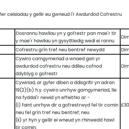
yfer ceisiadau y gellir eu gwneud i'r Awdurdod Cofrestru
Dosrannu hawliau yn y gofrestr pan mae'r tir
Dim
y mae'r hawliau yn gysylltiedig wedi ei rannu
Cofrestru grîn tref neu bentref newydd
Dim
Cywiro camgymeriad a wnaed gan yr
awdurdod cofrestru neu ddileu cofnod
Dim
ddyblyg o gofrestr
Cywiriad, ar gyfer diben a ddisgrifir yn adran
19(2)(b) h.y. cywiro unrhyw gamgymeriad, lle
na fyddai'r newid yn effeithio ar -
(i) faint unrhyw dir a gofrestrwyd fel tir comin
£3
neu fel grîn tref neu bentref; neu
(ii) yr hyn y gellir ei wneud yn rhinwedd hawl
tir comin;