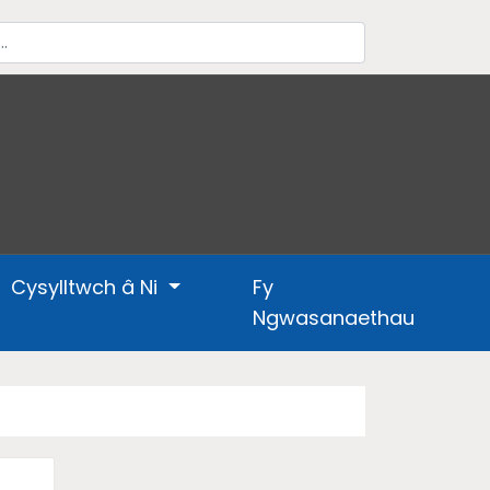
Cysylltwch â Ni
Fy
Ngwasanaethau