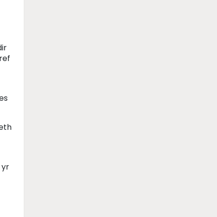
ir
ref
oes
eth
 yr