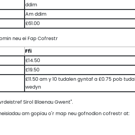
ddim
Am ddim
£61.00
Comin neu ei Fap Cofrestr
Ffi
£14.50
£19.50
£11.50 am y 10 tudalen gyntaf a £0.75 pob tuda
wedyn
wrdeistref Sirol Blaenau Gwent".
heisiadau am gopïau o'r map neu gofnodion cofrestr at: