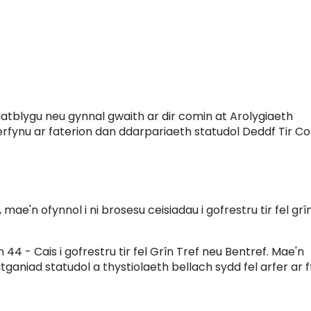
atblygu neu gynnal gwaith ar dir comin at Arolygiaeth
rfynu ar faterion dan ddarpariaeth statudol Deddf Tir C
ae'n ofynnol i ni brosesu ceisiadau i gofrestru tir fel grî
44 - Cais i gofrestru tir fel Grîn Tref neu Bentref. Mae'n
atganiad statudol a thystiolaeth bellach sydd fel arfer ar f