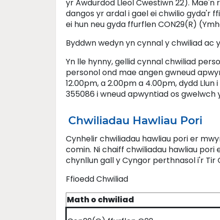
yr Awdurdod Lleol Cwestiwn 22). Mae'n r
dangos yr ardal i gael ei chwilio gyda'r ff
ei hun neu gyda ffurflen CON29(R) (Ymh
Byddwn wedyn yn cynnal y chwiliad ac y
Yn lle hynny, gellid cynnal chwiliad pers
personol ond mae angen gwneud apwynti
12.00pm, a 2.00pm a 4.00pm, dydd Llun 
355086 i wneud apwyntiad os gwelwch 
Chwiliadau Hawliau Pori
Cynhelir chwiliadau hawliau pori er mwyn
comin. Ni chaiff chwiliadau hawliau pori 
chynllun gall y Cyngor perthnasol i'r T
Ffioedd Chwiliad
Math o chwiliad