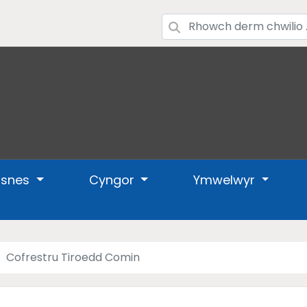
usnes
Cyngor
Ymwelwyr
Cofrestru Tiroedd Comin