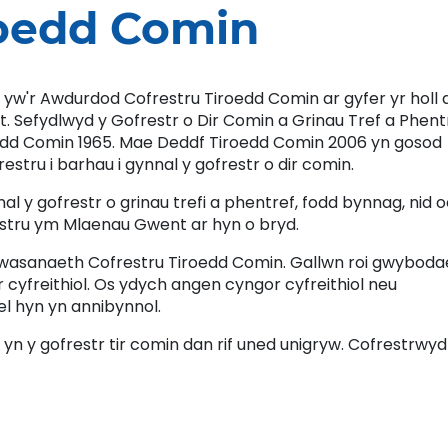
roedd Comin
yw'r Awdurdod Cofrestru Tiroedd Comin ar gyfer yr holl d
Sefydlwyd y Gofrestr o Dir Comin a Grinau Tref a Phent
edd Comin 1965. Mae Deddf Tiroedd Comin 2006 yn gosod
stru i barhau i gynnal y gofrestr o dir comin.
l y gofrestr o grinau trefi a phentref, fodd bynnag, nid 
estru ym Mlaenau Gwent ar hyn o bryd.
wasanaeth Cofrestru Tiroedd Comin. Gallwn roi gwyboda
 cyfreithiol. Os ydych angen cyngor cyfreithiol neu
el hyn yn annibynnol.
 yn y gofrestr tir comin dan rif uned unigryw. Cofrestrwyd