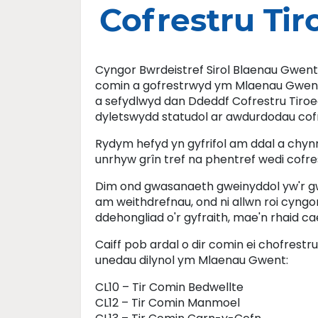
Cofrestru Ti
Cyngor Bwrdeistref Sirol Blaenau Gwent 
comin a gofrestrwyd ym Mlaenau Gwent. 
a sefydlwyd dan Ddeddf Cofrestru Tiro
dyletswydd statudol ar awdurdodau cofre
Rydym hefyd yn gyfrifol am ddal a chynna
unrhyw grîn tref na phentref wedi cofr
Dim ond gwasanaeth gweinyddol yw'r g
am weithdrefnau, ond ni allwn roi cyngor
ddehongliad o'r gyfraith, mae'n rhaid ca
Caiff pob ardal o dir comin ei chofrestru
unedau dilynol ym Mlaenau Gwent:
CL10 – Tir Comin Bedwellte
CL12 – Tir Comin Manmoel