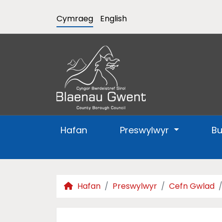
Cymraeg
English
Hafan
Preswylwyr
B
Hafan
Preswylwyr
Cefn Gwlad