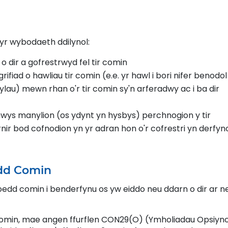
yr wybodaeth ddilynol:
o dir a gofrestrwyd fel tir comin
iad o hawliau tir comin (e.e. yr hawl i bori nifer benodol
fylau) mewn rhan o'r tir comin sy'n arferadwy ac i ba dir
s manylion (os ydynt yn hysbys) perchnogion y tir
nir bod cofnodion yn yr adran hon o'r cofrestri yn derfyn
edd Comin
iroedd comin i benderfynu os yw eiddo neu ddarn o dir ar n
omin, mae angen ffurflen CON29(O) (Ymholiadau Opsiyno