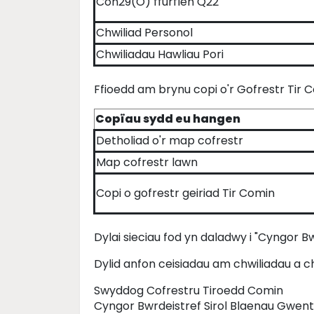
Con29(O) ffurflen Q22
Chwiliad Personol
Chwiliadau Hawliau Pori
Ffioedd am brynu copi o'r Gofrestr Tir 
Copïau sydd eu hangen
Detholiad o'r map cofrestr
Map cofrestr lawn
Copi o gofrestr geiriad Tir Comin
Dylai sieciau fod yn daladwy i "Cyngor B
Dylid anfon ceisiadau am chwiliadau a c
Swyddog Cofrestru Tiroedd Comin
Cyngor Bwrdeistref Sirol Blaenau Gwent