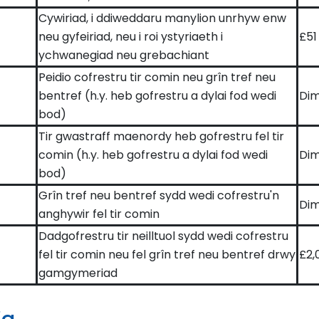
Cywiriad, i ddiweddaru manylion unrhyw enw
neu gyfeiriad, neu i roi ystyriaeth i
£51
ychwanegiad neu grebachiant
Peidio cofrestru tir comin neu grîn tref neu
bentref (h.y. heb gofrestru a dylai fod wedi
Dim
bod)
Tir gwastraff maenordy heb gofrestru fel tir
comin (h.y. heb gofrestru a dylai fod wedi
Dim
bod)
Grîn tref neu bentref sydd wedi cofrestru'n
Dim
anghywir fel tir comin
Dadgofrestru tir neilltuol sydd wedi cofrestru
fel tir comin neu fel grîn tref neu bentref drwy
£2,
gamgymeriad
ig