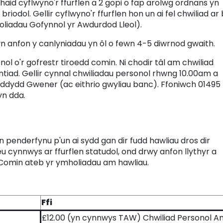
haid cyflwyno'r ffurflen a 2 gopi o fap arolwg ordnans yn
i briodol. Gellir cyflwyno'r ffurflen hon un ai fel chwiliad ar
oliadau Gofynnol yr Awdurdod Lleol).
n anfon y canlyniadau yn ôl o fewn 4-5 diwrnod gwaith.
onol o'r gofrestr tiroedd comin. Ni chodir tâl am chwiliad
ad. Gellir cynnal chwiliadau personol rhwng 10.00am a
i ddydd Gwener (ac eithrio gwyliau banc). Ffoniwch 01495
yn dda.
 penderfynu p'un ai sydd gan dir fudd hawliau dros dir
eu cynnwys ar ffurflen statudol, ond drwy anfon llythyr a
ir Comin ateb yr ymholiadau am hawliau.
Ffi
£12.00 (yn cynnwys TAW) Chwiliad Personol A