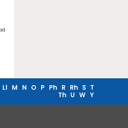
f
ad.
Ll
M
N
O
P
Ph
R
Rh
S
T
Th
U
W
Y