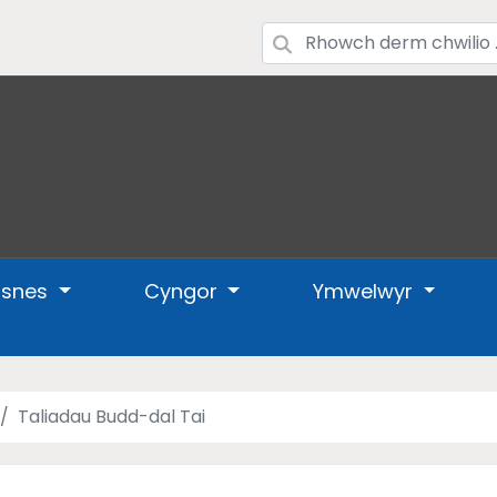
usnes
Cyngor
Ymwelwyr
Taliadau Budd-dal Tai