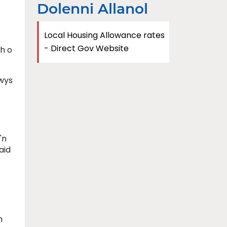
Dolenni Allanol
Local Housing Allowance rates
- Direct Gov Website
th o
nwys
'n
aid
h