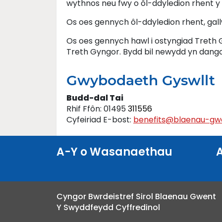
wythnos neu fwy o ôl-ddyledion rhent y ge
Os oes gennych ôl-ddyledion rhent, gallw
Os oes gennych hawl i ostyngiad Treth G
Treth Gyngor. Bydd bil newydd yn dangos 
Gwybodaeth Gyswllt
Budd-dal Tai
Rhif Ffôn: 01495
311556
Cyfeiriad E-bost:
benefits@blaenau-gwe
A-Y o Wasanaethau
Cyngor Bwrdeistref Sirol Blaenau Gwent
Y Swyddfeydd Cyffredinol