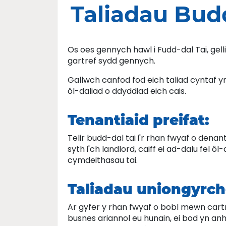
Taliadau Budd
Os oes gennych hawl i Fudd-dal Tai, gell
gartref sydd gennych.
Gallwch canfod fod eich taliad cyntaf y
ôl-daliad o ddyddiad eich cais.
Tenantiaid preifat:
Telir budd-dal tai i'r rhan fwyaf o denanti
syth i'ch landlord, caiff ei ad-dalu fel
cymdeithasau tai.
Taliadau uniongyrcho
Ar gyfer y rhan fwyaf o bobl mewn cartre
busnes ariannol eu hunain, ei bod yn a