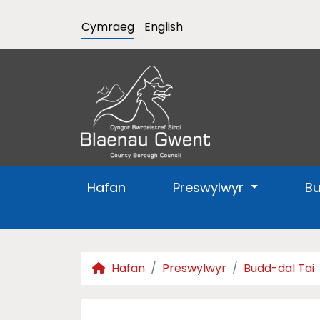
Cymraeg
English
Hafan
Preswylwyr
B
Hafan
Preswylwyr
Budd-dal Tai