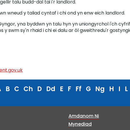
llir talu budd-dal tai i'r landlord.
n wneud y taliad cyntaf i chi ond yn enw eich landlord.
yngor, yna byddwn yn talu hyn yn uniongyrchol i'ch cyfri
y swm sy'n rhaid i chi ei dalu ar ôl gweithredu'r gostyngi
nt.gov.uk
A
B
C
Ch
D
Dd
E
F
Ff
G
Ng
H
I
L
Amdanom Ni
Mynediad