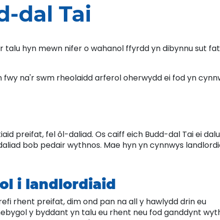
-dal Tai
ir talu hyn mewn nifer o wahanol ffyrdd yn dibynnu sut fa
n fwy na'r swm rheolaidd arferol oherwydd ei fod yn cyn
aid preifat, fel ôl-daliad. Os caiff eich Budd-dal Tai ei dalu
 ôl-daliad bob pedair wythnos. Mae hyn yn cynnwys landlordi
l i landlordiaid
fi rhent preifat, dim ond pan na all y hawlydd drin eu
nhebygol y byddant yn talu eu rhent neu fod ganddynt wyt