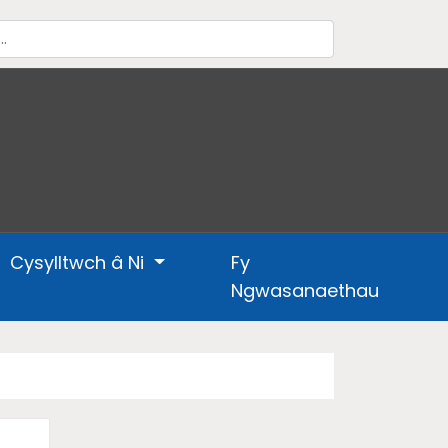
Cysylltwch â Ni
Fy
Ngwasanaethau