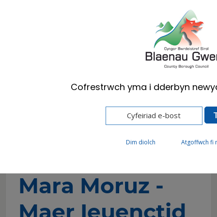
Cymraeg
English
Cofrestrwch yma i dderbyn newyd
Hafan
Cyngor
Plant a Phobl Ifanc
Fforwm Ieuenctid Blaenau Gwent
Mara Moruz - Maer Ieuenctid Tachwedd 2022 -
2023
Dim diolch
Atgoffwch fi
Mara Moruz -
Maer Ieuenctid