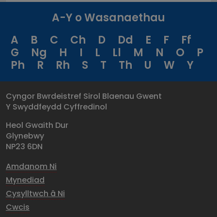
A-Y o Wasanaethau
A
B
C
Ch
D
Dd
E
F
Ff
G
Ng
H
I
L
Ll
M
N
O
P
Ph
R
Rh
S
T
Th
U
W
Y
Cyngor Bwrdeistref Sirol Blaenau Gwent
Y Swyddfeydd Cyffredinol
Heol Gwaith Dur
Glynebwy
NP23 6DN
Amdanom Ni
Mynediad
Cysylltwch â Ni
Cwcis