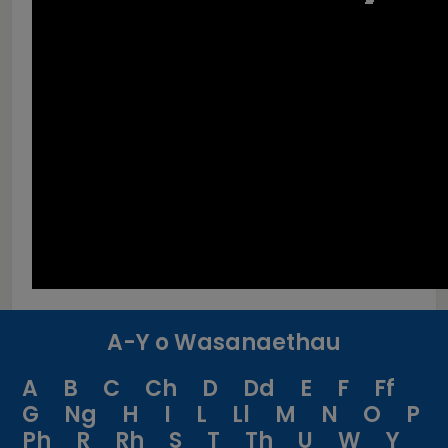
A-Y o Wasanaethau
A
B
C
Ch
D
Dd
E
F
Ff
G
Ng
H
I
L
Ll
M
N
O
P
Ph
R
Rh
S
T
Th
U
W
Y