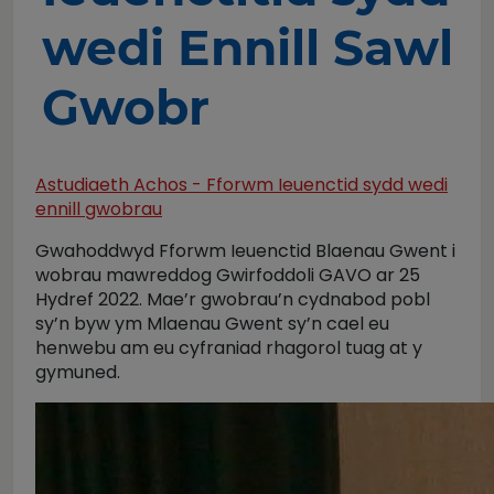
wedi Ennill Sawl
Gwobr
Astudiaeth Achos - Fforwm Ieuenctid sydd wedi
ennill gwobrau
Gwahoddwyd Fforwm Ieuenctid Blaenau Gwent i
wobrau mawreddog Gwirfoddoli GAVO ar 25
Hydref 2022. Mae’r gwobrau’n cydnabod pobl
sy’n byw ym Mlaenau Gwent sy’n cael eu
henwebu am eu cyfraniad rhagorol tuag at y
gymuned.