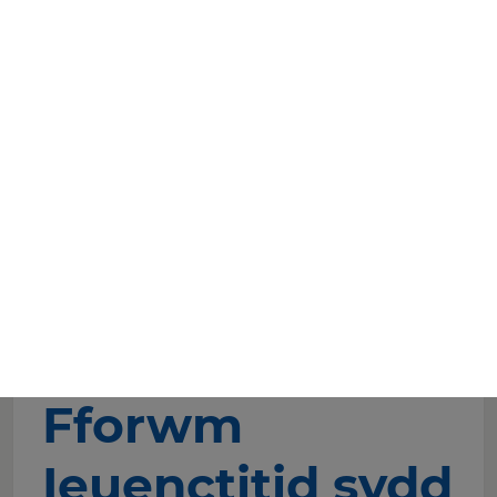
Cymraeg
English
Hafan
Cyngor
Plant a Phobl Ifanc
Fforwm Ieuenctid Blaenau Gwent
Fforwm Ieuenctitid sydd wedi Ennill Sawl
Gwobr
Fforwm
Ieuenctitid sydd