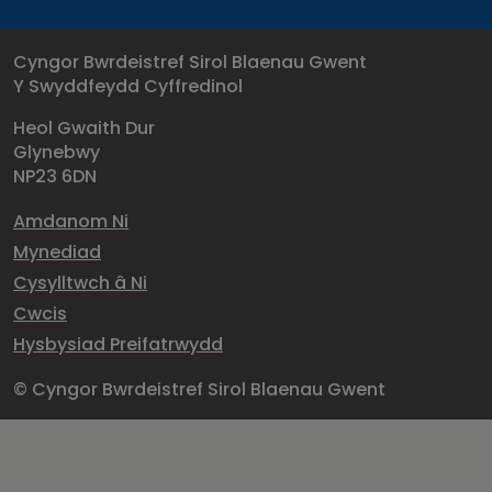
Cyngor Bwrdeistref Sirol Blaenau Gwent
Y Swyddfeydd Cyffredinol
Heol Gwaith Dur
Glynebwy
NP23 6DN
Amdanom Ni
Mynediad
Cysylltwch â Ni
Cwcis
Hysbysiad Preifatrwydd
© Cyngor Bwrdeistref Sirol Blaenau Gwent