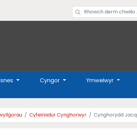
usnes
Cyngor
Ymwelwyr
wyllgorau
Cyfeiriadur Cynghorwyr
Cynghorydd Jacq