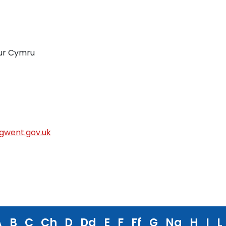
fur Cymru
gwent.gov.uk
A
B
C
Ch
D
Dd
E
F
Ff
G
Ng
H
I
L