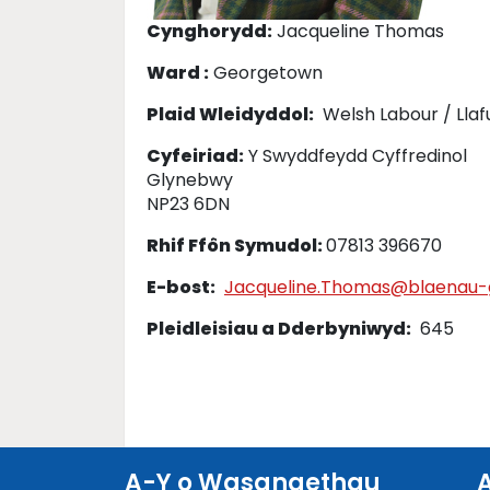
Cynghorydd:
Jacqueline Thomas
Ward :
Georgetown
Plaid Wleidyddol:
Welsh Labour / Lla
Cyfeiriad:
Y Swyddfeydd Cyffredinol
Glynebwy
NP23 6DN
Rhif Ffôn Symudol:
07813 396670
E-bost:
Jacqueline.Thomas@blaenau-
Pleidleisiau a Dderbyniwyd:
645
A-Y o Wasanaethau