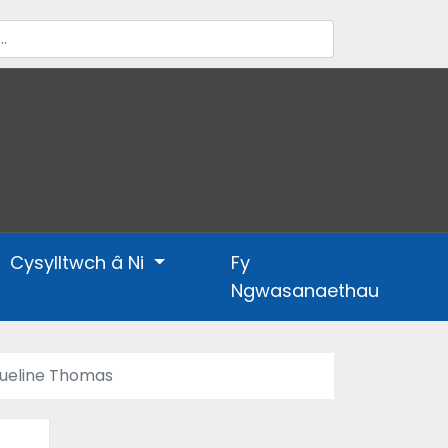
Cysylltwch â Ni
Fy
Ngwasanaethau
ueline Thomas