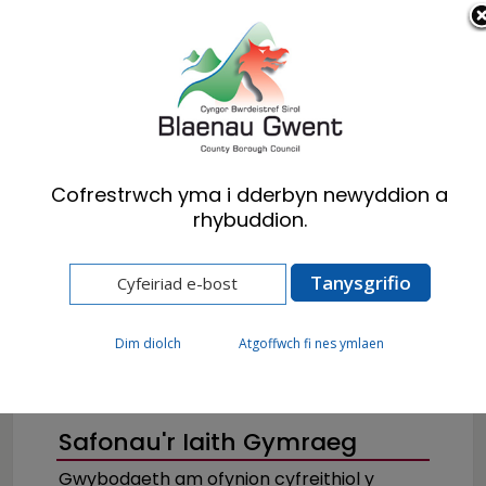
Cymraeg
English
Cofrestrwch yma i dderbyn newyddion a
rhybuddion.
Hafan
Cyngor
Cydraddoldeb a’r Gymraeg
Iaith Cymraeg a Diwylliant
Dim diolch
Atgoffwch fi nes ymlaen
Safonau'r Iaith Gymraeg
Gwybodaeth am ofynion cyfreithiol y