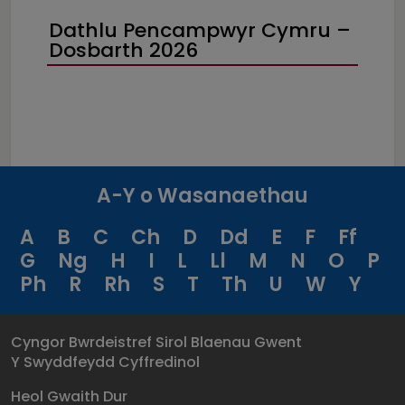
Dathlu Pencampwyr Cymru –
Dosbarth 2026
A-Y o Wasanaethau
A
B
C
Ch
D
Dd
E
F
Ff
G
Ng
H
I
L
Ll
M
N
O
P
Ph
R
Rh
S
T
Th
U
W
Y
Cyngor Bwrdeistref Sirol Blaenau Gwent
Y Swyddfeydd Cyffredinol
Heol Gwaith Dur