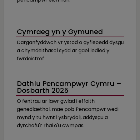
Cymraeg yn y Gymuned
Darganfyddwch yr ystod o gyfleoedd dysgu
a chymdeithasol sydd ar gael ledled y
fwrdeistref.
Dathlu Pencampwyr Cymru –
Dosbarth 2025
O fentrau ar lawr gwlad i effaith
genedlaethol, mae pob Pencampwr wedi
mynd y tu hwnt i ysbrydoli, addysgu a
dyrchafu'r rhai o'u cwmpas.