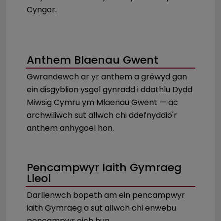
Cyngor.
Anthem Blaenau Gwent
Gwrandewch ar yr anthem a grëwyd gan
ein disgyblion ysgol gynradd i ddathlu Dydd
Miwsig Cymru ym Mlaenau Gwent — ac
archwiliwch sut allwch chi ddefnyddio'r
anthem anhygoel hon.
Pencampwyr Iaith Gymraeg
Lleol
Darllenwch bopeth am ein pencampwyr
iaith Gymraeg a sut allwch chi enwebu
pencampwr eich hun.