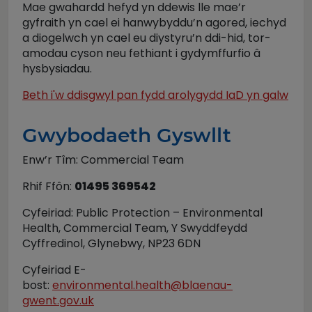
Mae gwahardd hefyd yn ddewis lle mae’r
gyfraith yn cael ei hanwybyddu’n agored, iechyd
a diogelwch yn cael eu diystyru’n ddi-hid, tor-
amodau cyson neu fethiant i gydymffurfio â
hysbysiadau.
Beth i'w ddisgwyl pan fydd arolygydd IaD yn galw
Gwybodaeth Gyswllt
Enw’r Tîm: Commercial Team
Rhif Ffôn:
01495 369542
Cyfeiriad: Public Protection – Environmental
Health, Commercial Team, Y Swyddfeydd
Cyffredinol, Glynebwy, NP23 6DN
Cyfeiriad E-
bost:
environmental.health@blaenau-
gwent.gov.uk