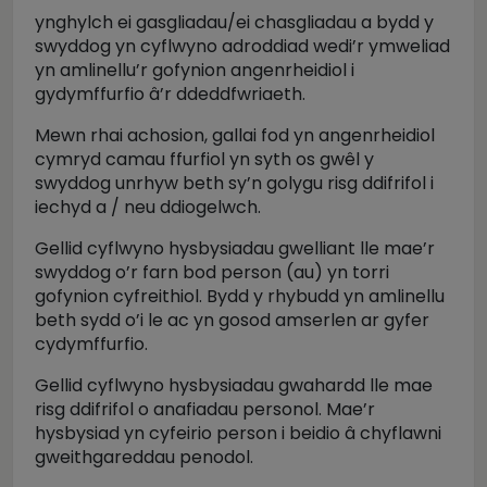
ynghylch ei gasgliadau/ei chasgliadau a bydd y
swyddog yn cyflwyno adroddiad wedi’r ymweliad
yn amlinellu’r gofynion angenrheidiol i
gydymffurfio â’r ddeddfwriaeth.
Mewn rhai achosion, gallai fod yn angenrheidiol
cymryd camau ffurfiol yn syth os gwêl y
swyddog unrhyw beth sy’n golygu risg ddifrifol i
iechyd a / neu ddiogelwch.
Gellid cyflwyno hysbysiadau gwelliant lle mae’r
swyddog o’r farn bod person (au) yn torri
gofynion cyfreithiol. Bydd y rhybudd yn amlinellu
beth sydd o’i le ac yn gosod amserlen ar gyfer
cydymffurfio.
Gellid cyflwyno hysbysiadau gwahardd lle mae
risg ddifrifol o anafiadau personol. Mae’r
hysbysiad yn cyfeirio person i beidio â chyflawni
gweithgareddau penodol.