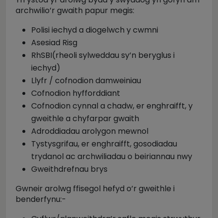
archwilio’r gwaith papur megis:
Polisi iechyd a diogelwch y cwmni
Asesiad Risg
RhSBI(rheoli sylweddau sy’n beryglus i
iechyd)
Llyfr / cofnodion damweiniau
Cofnodion hyfforddiant
Cofnodion cynnal a chadw, er enghraifft, y
gweithle a chyfarpar gwaith
Adroddiadau arolygon mewnol
Tystysgrifau, er enghraifft, gosodiadau
trydanol ac archwiliadau o beiriannau nwy
Gweithdrefnau brys
Gwneir arolwg ffisegol hefyd o’r gweithle i
benderfynu:-