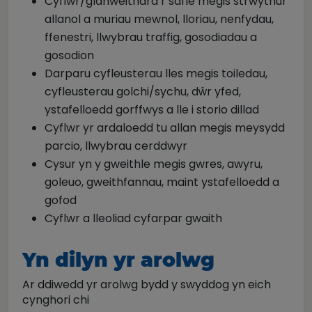
Cyflwr/glanweithdra’r safle megis strwythur
allanol a muriau mewnol, lloriau, nenfydau,
ffenestri, llwybrau traffig, gosodiadau a
gosodion
Darparu cyfleusterau lles megis toiledau,
cyfleusterau golchi/sychu, dŵr yfed,
ystafelloedd gorffwys a lle i storio dillad
Cyflwr yr ardaloedd tu allan megis meysydd
parcio, llwybrau cerddwyr
Cysur yn y gweithle megis gwres, awyru,
goleuo, gweithfannau, maint ystafelloedd a
gofod
Cyflwr a lleoliad cyfarpar gwaith
Yn dilyn yr arolwg
Ar ddiwedd yr arolwg bydd y swyddog yn eich
cynghori chi