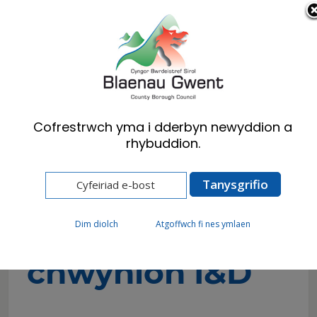
Cymraeg
English
Cofrestrwch yma i dderbyn newyddion a
rhybuddion.
Hafan
Busnes
Iechyd a Diogelwch
Pryder a chwynion I&D
Pryder a
Dim diolch
Atgoffwch fi nes ymlaen
chwynion I&D