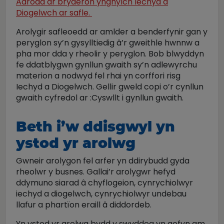
Adrodd ar bryderon ynghylch Iechyd a
Diogelwch ar safle.
Arolygir safleoedd ar amlder a benderfynir gan y
peryglon sy’n gysylltiedig â’r gweithle hwnnw a
pha mor dda y rheolir y peryglon. Bob blwyddyn
fe ddatblygwn gynllun gwaith sy’n adlewyrchu
materion a nodwyd fel rhai yn corffori risg
Iechyd a Diogelwch. Gellir gweld copi o’r cynllun
gwaith cyfredol ar :Cyswllt i gynllun gwaith.
Beth i’w ddisgwyl yn
ystod yr arolwg
Gwneir arolygon fel arfer yn ddirybudd gyda
rheolwr y busnes. Gallai’r arolygwr hefyd
ddymuno siarad â chyflogeion, cynrychiolwyr
iechyd a diogelwch, cynrychiolwyr undebau
llafur a phartïon eraill â diddordeb.
Yn ystod yr arolwg bydd y swyddog yn gofyn am