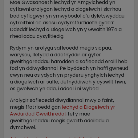
Mae Gwasanaeth iechyd yr Amgylchedd yn
cyflawni arolygon iechyd a diogelwch i sicrhau
bod cyflogwyr yn ymwybodol o’u dyletswyddau
cyfreithiol ac asesu cydymffurfiaeth gyda’r
Ddeddf iechyd a Diogelwch yn y Gwaith 1974 a
rheoliadau cysylltiedig.
Rydym yn arolygu safleoedd megis siopau,
warysau, llefydd a ddefnyddir ar gyfer
gweithgareddau hamdden a safleoedd eraill heb
fod yn ddiwydiannol. Pe byddech yn hoffi gwneud
cwyn neu os ydych yn pryderu ynghylch iechyd
a diogelwch ar safle, defnyddiwch y cyswllt hwn,
os gwelwch yn dda, i adael i ni wybod.
Arolygir safleoedd diwydiannol mwy o faint,
megis ffatrïoedd gan
Iechyd a Diogelwch yr
Awdurdod Gweithredol,
fel y mae
gweithgareddau megis gwaith adeiladu a
dymchwel.