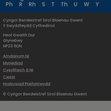
Ph
R
Rh
S
T
Th
U
W
Y
Cyngor Bwrdeistref Sirol Blaenau Gwent
Y Swyddfeydd Cyffredinol
Heol Gwaith Dur
Glynebwy
NP23 6DN
Amdanom Ni
Mynediad
Cysylltwch â Ni
Cwcis
Hysbysiad Preifatrwydd
© Cyngor Bwrdeistref Sirol Blaenau Gwent