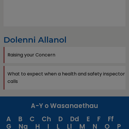
Dolenni Allanol
Raising your Concern
What to expect when a health and safety inspector
calls
A-Y o Wasanaethau
A
B
C
Ch
D
Dd
E
F
Ff
G
Ng
H
I
L
Ll
M
N
O
P