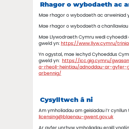
Rhagor o wybodaeth ac a
Mae rhagor o wybodaeth ac arweiniad yn
Mae rhagor o wybodaeth a chanllawiau y
Mae Llywodraeth Cymru wedi cyhoeddi ca
gweld yn:
https://www.llyw.cymru/trini
Yn ogystal, mae Iechyd Cyhoeddus Cymru
gweld yn:
https://icc.gig.cymru/gwasa
a-rheoli-heintiau/adnoddau-ar-gyfer-
arbennig/
Cysylltwch â ni
Am ymholiadau am geisiadau i’r cynllun
licensing@blaenau-gwent.gov.uk
Ar gyfer unrhyw ymholiadau eraill ynglŷ