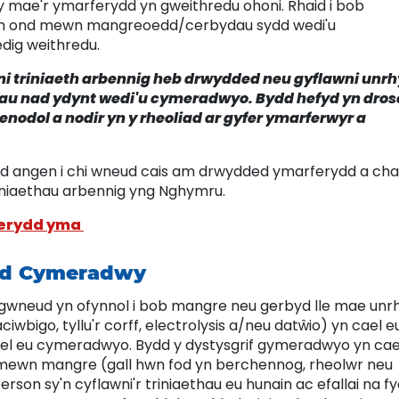
 y mae'r ymarferydd yn gweithredu ohoni. Rhaid i bob
Dim ond mewn mangreoedd/cerbydau sydd wedi'u
dig weithredu.
ni triniaeth arbennig heb drwydded neu gyflawni unr
dau nad ydynt wedi'u cymeradwyo. Bydd hefyd yn dro
penodol a nodir yn y rheoliad ar gyfer ymarferwyr a
d angen i chi wneud cais am drwydded ymarferydd a cha
iaethau arbennig yng Nghymru.
erydd yma
byd Cymeradwy
 gwneud yn ofynnol i bob mangre neu gerbyd lle mae unr
iwbigo, tyllu'r corff, electrolysis a/neu datŵio) yn cael e
el eu cymeradwyo. Bydd y dystysgrif gymeradwyo yn cael
es mewn mangre (gall hwn fod yn berchennog, rheolwr neu
rson sy'n cyflawni'r triniaethau eu hunain ac efallai na f