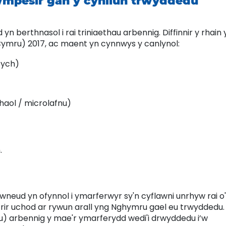
wmpesir gan y cynllun trwyddedu
yn berthnasol i rai triniaethau arbennig. Diffinnir y rhain 
ymru) 2017, ac maent yn cynnwys y canlynol:
sych)
haol / microlafnu)
.
neud yn ofynnol i ymarferwyr sy'n cyflawni unrhyw rai o'
trir uchod ar rywun arall yng Nghymru gael eu trwyddedu.
u) arbennig y mae'r ymarferydd wedi'i drwyddedu i’w