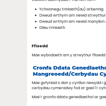
Ychwanegu triniaeth(au) arbennig
Dweud wrthym am newid strwythurol
Dweud wrthym am newid manylion
Dileu triniaeth
Ffioedd
Mae wybodaeth am y strwythur ffioedd 
Cronfa Ddata Genedlaeth
Mangreoedd/Cerbydau C
Mae gofyniad o dan y cynllun newydd i 
cerbydau cymeradwy fod ar gael i'r cy
Mae'r gronfa ddata genedlaethol ar ga