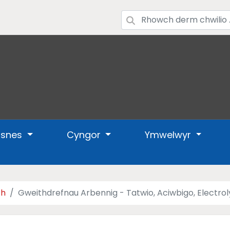
usnes
Cyngor
Ymwelwyr
ch
Gweithdrefnau Arbennig - Tatwio, Aciwbigo, Electroly