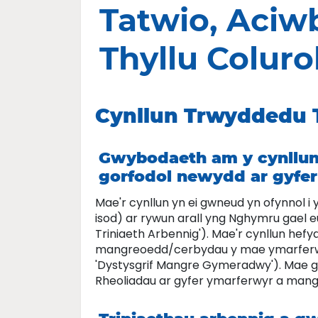
Tatwio, Aciwb
Thyllu Coluro
Cynllun Trwyddedu 
Gwybodaeth am y cynllun
gorfodol newydd ar gyfe
Mae'r cynllun yn ei gwneud yn ofynnol i
isod) ar rywun arall yng Nghymru gael e
Triniaeth Arbennig'). Mae'r cynllun he
mangreoedd/cerbydau y mae ymarferwyr 
'Dystysgrif Mangre Gymeradwy'). Mae g
Rheoliadau ar gyfer ymarferwyr a man