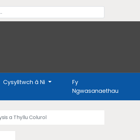
Cysylltwch â Ni
Fy
Ngwasanaethau
sis a Thyllu Colurol