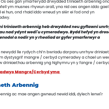
. Os oes gan ymarferydd drwydded triniaeth arbennig ond
afell ym musnes rhywun arall, yna nid oes angen iddo gael 
 hun, ond rhaid iddo wneud yn siŵr ei fod ond yn
adwy.
ni triniaeth arbennig heb drwydded neu gyflawni unr
dau nad ydynt wedi'u cymeradwyo.
Bydd hefyd yn dro
penodol a nodir yn y rheoliad ar gyfer ymarferwyr a
 newydd lle rydych chi’n bwriadu darparu unrhyw driniae
am dystysgrif mangre / cerbyd cymeradwy a chael un wedi
riniaethau arbennig yng Nghymru yn y fangre / cerbyd
eradwyo Mangre/Cerbyd yma
eth Arbennig
ennig ac mae angen gwneud newid iddi, dylech lenwi'r