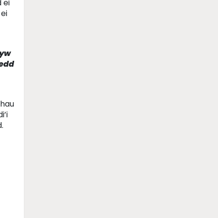
 ei
ei
hyw
sedd
thau
’i
.