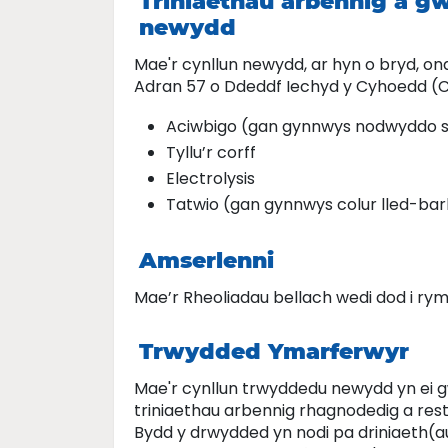
Triniaethau arbennig a g
newydd
Mae'r cynllun newydd, ar hyn o bryd, ond 
Adran 57 o Ddeddf Iechyd y Cyhoedd (C
Aciwbigo (gan gynnwys nodwyddo 
Tyllu’r corff
Electrolysis
Tatwio (gan gynnwys colur lled-bar
Amserlenni
Mae’r Rheoliadau bellach wedi dod i rym
Trwydded Ymarferwyr
Mae'r cynllun trwyddedu newydd yn ei gw
triniaethau arbennig rhagnodedig a res
Bydd y drwydded yn nodi pa driniaeth(a