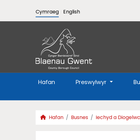
Cymraeg
English
Hafan
Preswylwyr
B
Hafan
Busnes
Iechyd a Diogelw