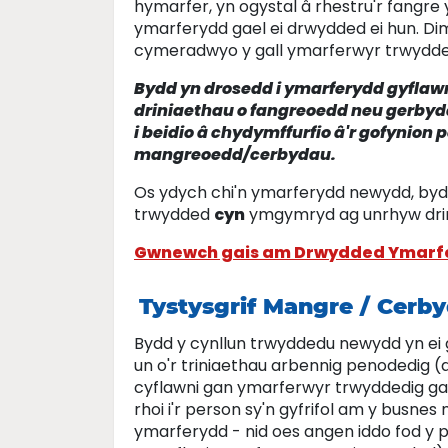
hymarfer, yn ogystal â rhestru'r fangre
ymarferydd gael ei drwydded ei hun. 
cymeradwyo y gall ymarferwyr trwydde
Bydd yn drosedd i ymarferydd gyflaw
driniaethau o fangreoedd neu gerby
i beidio â chydymffurfio â'r gofynion 
mangreoedd/cerbydau.
Os ydych chi'n ymarferydd newydd, byd
trwydded
cyn
ymgymryd ag unrhyw drin
Gwnewch gais am Drwydded Ymarf
Tystysgrif Mangre / Cer
Bydd y cynllun trwyddedu newydd yn ei
un o'r triniaethau arbennig penodedig (ac
cyflawni gan ymarferwyr trwyddedig ga
rhoi i'r person sy'n gyfrifol am y busn
ymarferydd - nid oes angen iddo fod y pe