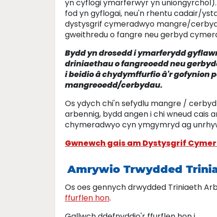
yn cyflogi ymarferwyr yn uniongyrchol)
fod yn gyflogai, neu'n rhentu cadair/yst
dystysgrif cymeradwyo mangre/cerbyd ei
gweithredu o fangre neu gerbyd cymer
Bydd yn drosedd i ymarferydd gyflaw
driniaethau o fangreoedd neu gerby
i beidio â chydymffurfio â'r gofynion 
mangreoedd/cerbydau.
Os ydych chi'n sefydlu mangre / cerbyd
arbennig, bydd angen i chi wneud cais 
chymeradwyo cyn ymgymryd ag unrhyw d
Gwnewch gais am Dystysgrif Cym
Amrywio Trwydded Trinia
Os oes gennych drwydded Triniaeth Arb
ffurflen hon
.
Gallwch ddefnyddio'r ffurflen hon i