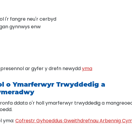
 i'r fangre neu'r cerbyd
 gan gynnwys enw
presennol ar gyfer y drefn newydd
yma
ol o Ymarferwyr Trwyddedig a
ymeradwy
gronfa ddata o'r holl ymarferwyr trwyddedig a mangreoe
hoedd.
el yma:
Cofrestr Gyhoeddus Gweithdrefnau Arbennig Cy