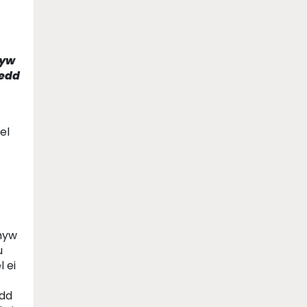
hyw
sedd
el
hyw
u
 ei
ydd