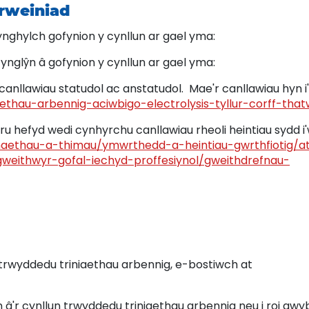
rweiniad
ghylch gofynion y cynllun ar gael yma:
nglŷn â gofynion y cynllun ar gael yma:
nllawiau statudol ac anstatudol. Mae'r canllawiau hyn i
aethau-arbennig-aciwbigo-electrolysis-tyllur-corff-that
 hefyd wedi cynhyrchu canllawiau rheoli heintiau sydd i
naethau-a-thimau/ymwrthedd-a-heintiau-gwrthfiotig/at
gweithwyr-gofal-iechyd-proffesiynol/gweithdrefnau-
 trwyddedu triniaethau arbennig, e-bostiwch at
n â'r cynllun trwyddedu triniaethau arbennig neu i roi gw