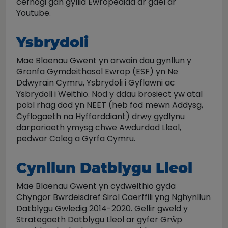
cefnogi gan gyllid Ewropeaidd ar gael ar
Youtube.
Ysbrydoli
Mae Blaenau Gwent yn arwain dau gynllun y
Gronfa Gymdeithasol Ewrop (ESF) yn Ne
Ddwyrain Cymru, Ysbrydoli i Gyflawni ac
Ysbrydoli i Weithio. Nod y ddau brosiect yw atal
pobl rhag dod yn NEET (heb fod mewn Addysg,
Cyflogaeth na Hyfforddiant) drwy gydlynu
darpariaeth ymysg chwe Awdurdod Lleol,
pedwar Coleg a Gyrfa Cymru.
Cynllun Datblygu Lleol
Mae Blaenau Gwent yn cydweithio gyda
Chyngor Bwrdeisdref Sirol Caerffili yng Nghynllun
Datblygu Gwledig 2014-2020. Gellir gweld y
Strategaeth Datblygu Lleol ar gyfer Grŵp