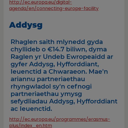
http://ec.europa.eu/digital-
agenda/en/connecting-europe-facility
Addysg
Rhaglen saith mlynedd gyda
chyllideb o €14.7 biliwn, dyma
Raglen yr Undeb Ewropeaidd ar
gyfer Addysg, Hyfforddiant,
Ieuenctid a Chwaraeon. Mae'n
ariannu partneriaethau
rhyngwladol sy'n cefnogi
partneriaethau ymysg
sefydliadau Addysg, Hyfforddiant
ac Ieuenctid.
http://ec.europa.eu/programmes/erasmus-
plus/index_en.htm