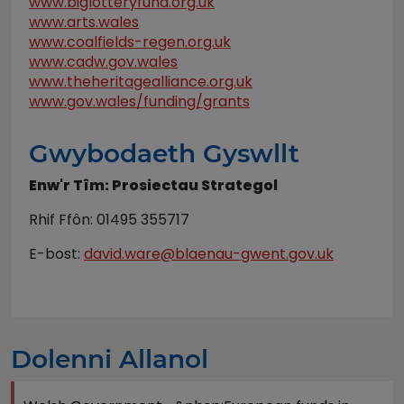
www.biglotteryfund.org.uk
www.arts.wales
www.coalfields-regen.org.uk
www.cadw.gov.wales
www.theheritagealliance.org.uk
www.gov.wales/funding/grants
Gwybodaeth Gyswllt
Enw'r Tîm: Prosiectau Strategol
Rhif Ffôn: 01495 355717
E-bost:
david.ware@blaenau-gwent.gov.uk
Dolenni Allanol