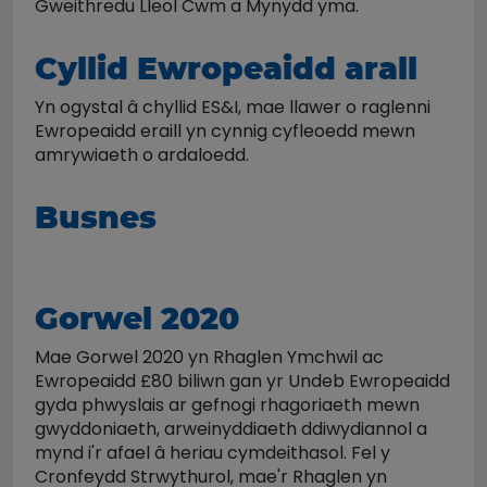
Gweithredu Lleol Cwm a Mynydd yma.
Cyllid Ewropeaidd arall
Yn ogystal â chyllid ES&I, mae llawer o raglenni
Ewropeaidd eraill yn cynnig cyfleoedd mewn
amrywiaeth o ardaloedd.
Busnes
Gorwel 2020
Mae Gorwel 2020 yn Rhaglen Ymchwil ac
Ewropeaidd £80 biliwn gan yr Undeb Ewropeaidd
gyda phwyslais ar gefnogi rhagoriaeth mewn
gwyddoniaeth, arweinyddiaeth ddiwydiannol a
mynd i'r afael â heriau cymdeithasol. Fel y
Cronfeydd Strwythurol, mae'r Rhaglen yn