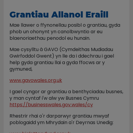
Grantiau Allanol Eraill
Mae llawer o ffynonellau posibl o grantiau, gyda
phob un ohonynt yn canolbwyntio ar eu
blaenoriaethau penodol eu hunain.
Mae cysylltu â GAVO (Cymdeithas Mudiadau
Gwirfoddol Gwent) yn lle da i ddechrau i gael
help gyda grantiau llai a gyda ffocws ar y
gymuned,
www.gavowales.org.uk
I gael cyngor ar grantiau a benthyciadau busnes,
y man cyntaf i'w alw yw Busnes Cymru
https://businesswales.gov.wales/cy
Rhestrir rhai o'r darparwyr grantiau mwyaf
poblogaidd ym Mhrydain a'r Deyrnas Unedig: