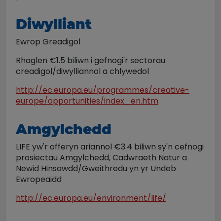
Diwylliant
Ewrop Greadigol
Rhaglen €1.5 biliwn i gefnogi'r sectorau
creadigol/diwylliannol a chlywedol
http://ec.europa.eu/programmes/creative-
europe/opportunities/index_en.htm
Amgylchedd
LIFE yw'r offeryn ariannol €3.4 biliwn sy'n cefnogi
prosiectau Amgylchedd, Cadwraeth Natur a
Newid Hinsawdd/Gweithredu yn yr Undeb
Ewropeaidd
http://ec.europa.eu/environment/life/