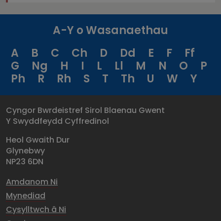
A-Y o Wasanaethau
A
B
C
Ch
D
Dd
E
F
Ff
G
Ng
H
I
L
Ll
M
N
O
P
Ph
R
Rh
S
T
Th
U
W
Y
Cyngor Bwrdeistref Sirol Blaenau Gwent
Y Swyddfeydd Cyffredinol
Heol Gwaith Dur
Glynebwy
NP23 6DN
Amdanom Ni
Mynediad
Cysylltwch â Ni