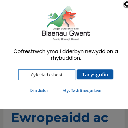
Cymraeg
English
Cofrestrwch yma i dderbyn newyddion a
rhybuddion.
Hafan
Busnes
Hyb Busnes Blaenau Gwent
Cymorth a Thwf Busnes
Cyllid Busnes
Cyllid Ewropeaidd ac Allanol
Dim diolch
Atgoffwch fi nes ymlaen
Cyllid
Ewropeaidd ac