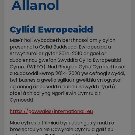
Allanol
Cyllid Ewropeaidd
Mae'r holl wybodaeth berthnasol am y cylch
presennol o Gyllid Buddsoddi Ewropeaidd a
Strwythurol ar gyfer 2014-2010 ar gael ar
dudalennau gwefan Swyddfa Cyllid Ewropeaidd
Cymru (WEFO). Nod Rhaglen Cyllid Cymdeithasol
a Buddsoddi Ewrop 2014-2020 yw cefnogi swyddi,
twf busnes a gwella sgiliau'r gweithlu yn ogystal
ag annog arloesedd a dulliau newydd i fynd i'r
afael â thlodi yng Ngorllewin Cymru a'r
Cymoedd.
https://gov.wales/international-eu
Mae cyfres o ffilmiau byr i ddangos y math o
brosiectau yn Ne Ddwyrain Cymru a gaiff eu