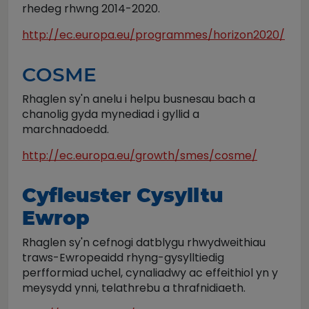
rhedeg rhwng 2014-2020.
http://ec.europa.eu/programmes/horizon2020/
COSME
Rhaglen sy'n anelu i helpu busnesau bach a
chanolig gyda mynediad i gyllid a
marchnadoedd.
http://ec.europa.eu/growth/smes/cosme/
Cyfleuster Cysylltu
Ewrop
Rhaglen sy'n cefnogi datblygu rhwydweithiau
traws-Ewropeaidd rhyng-gysylltiedig
perfformiad uchel, cynaliadwy ac effeithiol yn y
meysydd ynni, telathrebu a thrafnidiaeth.