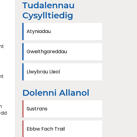
Tudalennau
Cysylltiedig
Atyniadau
nt
Gweithgareddau
Llwybrau Lleol
nt
Dolenni Allanol
n
Sustrans
rdd
Ebbw Fach Trail