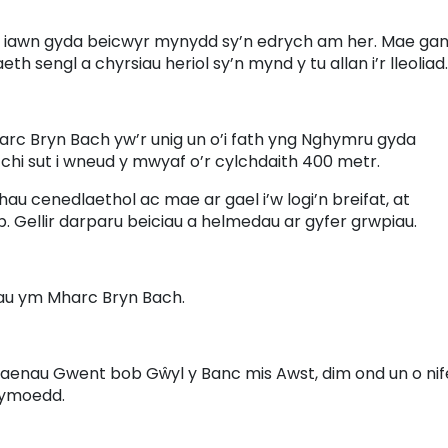
 iawn gyda beicwyr mynydd sy’n edrych am her. Mae ga
h sengl a chyrsiau heriol sy’n mynd y tu allan i’r lleoliad.
rc Bryn Bach yw’r unig un o’i fath yng Nghymru gyda
chi sut i wneud y mwyaf o’r cylchdaith 400 metr.
 cenedlaethol ac mae ar gael i’w logi’n breifat, at
 Gellir darparu beiciau a helmedau ar gyfer grwpiau.
ciau ym Mharc Bryn Bach.
aenau Gwent bob Gŵyl y Banc mis Awst, dim ond un o nif
Cymoedd.