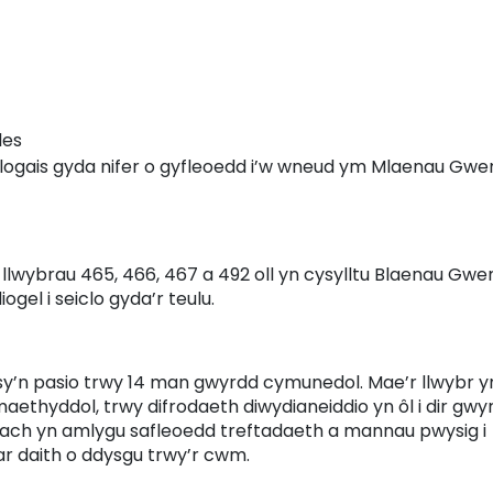
les
logais gyda nifer o gyfleoedd i’w wneud ym Mlaenau Gwe
 llwybrau 465, 466, 467 a 492 oll yn cysylltu Blaenau Gwe
gel i seiclo gyda’r teulu.
y’n pasio trwy 14 man gwyrdd cymunedol. Mae’r llwybr y
amaethyddol, trwy difrodaeth diwydianeiddio yn ôl i dir gwy
 Fach yn amlygu safleoedd treftadaeth a mannau pwysig i
r daith o ddysgu trwy’r cwm.