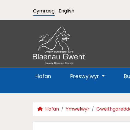
Cymraeg
English
Hafan
Preswylwyr
B
Hafan
Ymwelwyr
Gweithgaredd