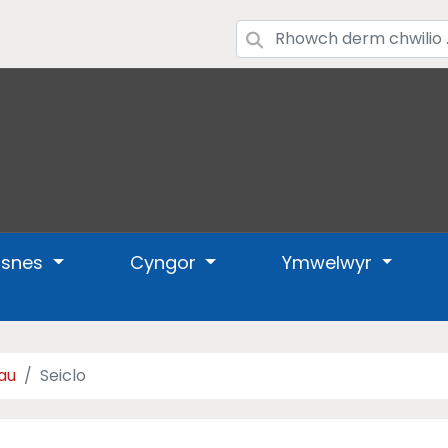
usnes
Cyngor
Ymwelwyr
au
Seiclo