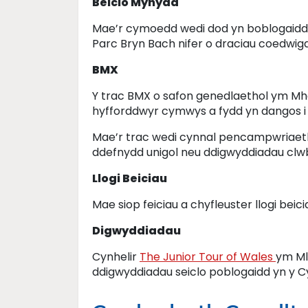
Beicio Mynydd
Mae’r cymoedd wedi dod yn boblogaidd
Parc Bryn Bach nifer o draciau coedwigaet
BMX
Y trac BMX o safon genedlaethol ym Mha
hyfforddwyr cymwys a fydd yn dangos i 
Mae’r trac wedi cynnal pencampwriaethau
ddefnydd unigol neu ddigwyddiadau clwb.
Llogi Beiciau
Mae siop feiciau a chyfleuster llogi bei
Digwyddiadau
Cynhelir
The Junior Tour of Wales
ym Ml
ddigwyddiadau seiclo poblogaidd yn y 