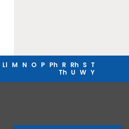
Ll
M
N
O
P
Ph
R
Rh
S
T
Th
U
W
Y