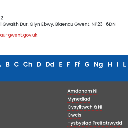
12
eol Gwaith Dur, Glyn Ebwy, Blaenau Gwent. NP23 6DN
nau-gwent.gov.uk
A
B
C
Ch
D
Dd
E
F
Ff
G
Ng
H
I
L
Amdanom Ni
Mynediad
Cysylltwch â Ni
Cwcis
Hysbysiad Preifatrwydd