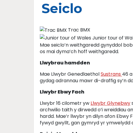
Seiclo
Trac BMX
Junior tour of Wa
Mae seiclo’n weithgaredd gynyddol bob
os mai dyma’ch hoff weithgaredd.
Llwybrau hamdden
Mae Llwybr Genedlaethol
Sustrans
46 a
gydag adrannau mawr di-draffig sy’n ddio
Llwybr Ebwy Fach
Llwybr 16 cilometr yw
Llwybr Glynebwy
s
archwilio taith y dirwedd o’i wreiddiau 
hardd. Mae’r llwybr yn dilyn afon Ebwy
fywyd gwyllt, gan gymryd yr ymwelydd a