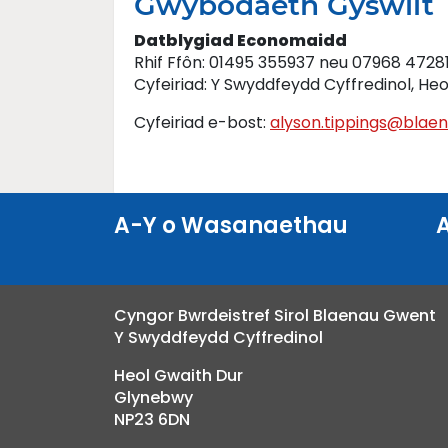
Gwybodaeth Gyswllt
Datblygiad Economaidd
Rhif Ffôn: 01495 355937 neu 07968 4728
Cyfeiriad: Y Swyddfeydd Cyffredinol, H
Cyfeiriad e-bost:
alyson.tippings@blae
A-Y o Wasanaethau
Cyngor Bwrdeistref Sirol Blaenau Gwent
Y Swyddfeydd Cyffredinol
Heol Gwaith Dur
Glynebwy
NP23 6DN