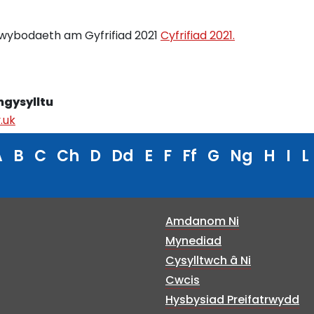
o wybodaeth am Gyfrifiad 2021
Cyfrifiad 2021.
mgysylltu
.uk
A
B
C
Ch
D
Dd
E
F
Ff
G
Ng
H
I
L
Amdanom Ni
Mynediad
Cysylltwch â Ni
Cwcis
Hysbysiad Preifatrwydd