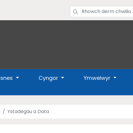
usnes
Cyngor
Ymwelwyr
a
Ystadegau a Data