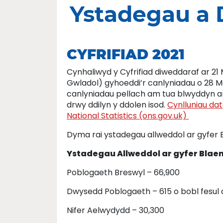
Ystadegau a 
CYFRIFIAD 2021
Cynhaliwyd y Cyfrifiad diweddaraf ar 2
Gwladol) gyhoeddi’r canlyniadau o 28 M
canlyniadau pellach am tua blwyddyn ara
drwy ddilyn y ddolen isod.
Cynlluniau dat
National Statistics (ons.gov.uk)
Dyma rai ystadegau allweddol ar gyfer
Ystadegau Allweddol ar gyfer Blaen
Poblogaeth Breswyl – 66,900
Dwysedd Poblogaeth – 615 o bobl fesul 
Nifer Aelwydydd – 30,300