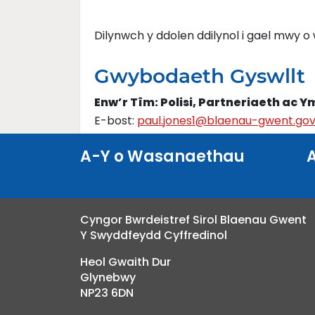
Dilynwch y ddolen ddilynol i gael mwy 
Gwybodaeth Gyswllt
Enw’r Tîm: Polisi, Partneriaeth ac Y
E-bost:
paul.jones1@blaenau-gwent.gov
A-Y o Wasanaethau
Cyngor Bwrdeistref Sirol Blaenau Gwent
Y Swyddfeydd Cyffredinol
Heol Gwaith Dur
Glynebwy
NP23 6DN