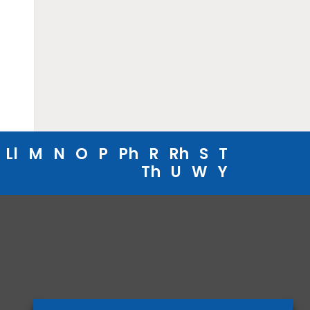
Ll
M
N
O
P
Ph
R
Rh
S
T
Th
U
W
Y