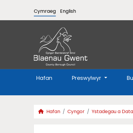
Cymraeg
English
Hafan
Preswylwyr
B
Hafan
Cyngor
Ystadegau a Dat