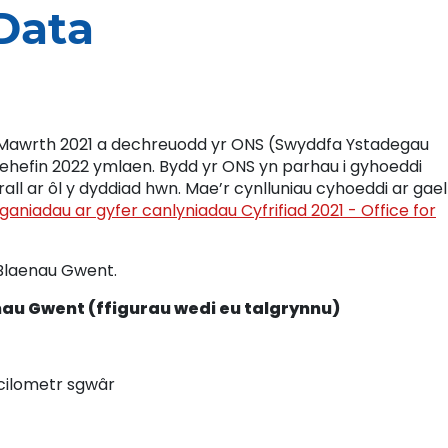
Data
1 Mawrth 2021 a dechreuodd yr ONS (Swyddfa Ystadegau
ehefin 2022 ymlaen. Bydd yr ONS yn parhau i gyhoeddi
ll ar ôl y dyddiad hwn. Mae’r cynlluniau cyhoeddi ar gael
ganiadau ar gyfer canlyniadau Cyfrifiad 2021 - Office for
 Blaenau Gwent.
au Gwent (ffigurau wedi eu talgrynnu)
cilometr sgwâr