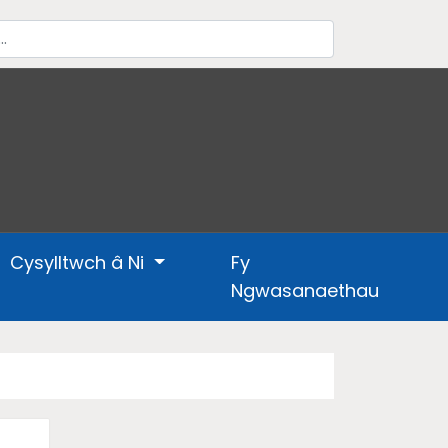
Cysylltwch â Ni
Fy
Ngwasanaethau