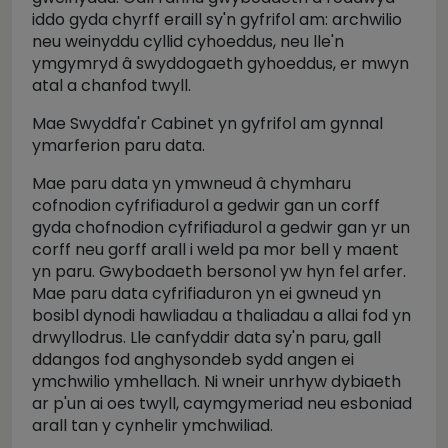
iddo gyda chyrff eraill sy'n gyfrifol am: archwilio
neu weinyddu cyllid cyhoeddus, neu lle'n
ymgymryd â swyddogaeth gyhoeddus, er mwyn
atal a chanfod twyll.
Mae Swyddfa'r Cabinet yn gyfrifol am gynnal
ymarferion paru data.
Mae paru data yn ymwneud â chymharu
cofnodion cyfrifiadurol a gedwir gan un corff
gyda chofnodion cyfrifiadurol a gedwir gan yr un
corff neu gorff arall i weld pa mor bell y maent
yn paru. Gwybodaeth bersonol yw hyn fel arfer.
Mae paru data cyfrifiaduron yn ei gwneud yn
bosibl dynodi hawliadau a thaliadau a allai fod yn
drwyllodrus. Lle canfyddir data sy'n paru, gall
ddangos fod anghysondeb sydd angen ei
ymchwilio ymhellach. Ni wneir unrhyw dybiaeth
ar p'un ai oes twyll, caymgymeriad neu esboniad
arall tan y cynhelir ymchwiliad.