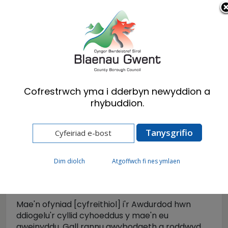
Cymraeg
English
Cofrestrwch yma i dderbyn newyddion a
rhybuddion.
Hafan
Cyngor
Ystadegau a Data
Mae paru data
Mae paru data
Dim diolch
Atgoffwch fi nes ymlaen
Mae'n ofyniad [cyfreithiol] i'r Awdurdod hwn
ddiogelu'r cyllid cyhoeddus y mae'n eu
gweinyddu. Gall rannu gwybodaeth a roddwyd