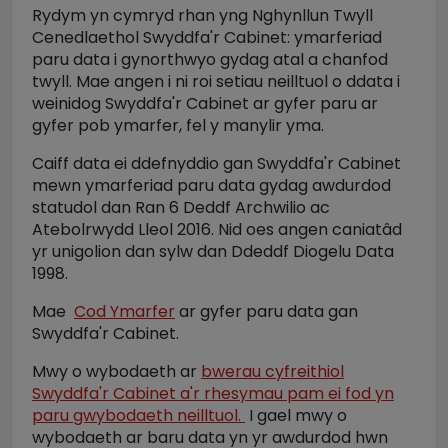
Rydym yn cymryd rhan yng Nghynllun Twyll
Cenedlaethol Swyddfa'r Cabinet: ymarferiad
paru data i gynorthwyo gydag atal a chanfod
twyll. Mae angen i ni roi setiau neilltuol o ddata i
weinidog Swyddfa'r Cabinet ar gyfer paru ar
gyfer pob ymarfer, fel y manylir yma.
Caiff data ei ddefnyddio gan Swyddfa'r Cabinet
mewn ymarferiad paru data gydag awdurdod
statudol dan Ran 6 Deddf Archwilio ac
Atebolrwydd Lleol 2016. Nid oes angen caniatâd
yr unigolion dan sylw dan Ddeddf Diogelu Data
1998.
Mae
Cod Ymarfer
ar gyfer paru data gan
Swyddfa'r Cabinet.
Mwy o wybodaeth ar
bwerau cyfreithiol
Swyddfa'r Cabinet a'r rhesymau pam ei fod yn
paru gwybodaeth neilltuol.
I gael mwy o
wybodaeth ar baru data yn yr awdurdod hwn