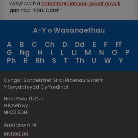
cysylltwch â
benefits@blaenau-gwent.gov.uk
gan nodi “Paru Data”
A-Y o Wasanaethau
A
B
C
Ch
D
Dd
E
F
Ff
G
Ng
H
I
L
Ll
M
N
O
P
Ph
R
Rh
S
T
Th
U
W
Y
Cyngor Bwrdeistref Sirol Blaenau Gwent
Y Swyddfeydd Cyffredinol
Heol Gwaith Dur
Glynebwy
NP23 6DN
Amdanom Ni
Mynediad